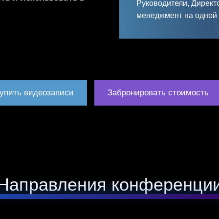
Руково
дители, Директ
менеджмент на одной
упить видеозаписи
Забронировать стоимость
Направления конференци