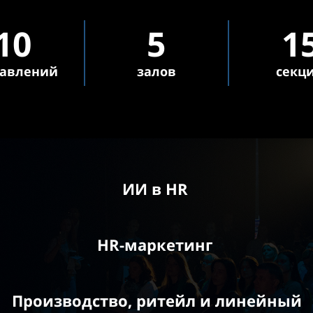
10
5
1
авлений
залов
секц
ИИ в HR
HR-маркетинг
Производство, ритейл и линейный