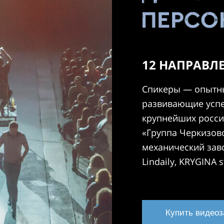
12 НАПРАВЛЕ
Спикеры — опытны
развивающие успе
крупнейших росси
«Группа Черкизово
механический заво
Lindaily, KRYGINA 
Купить видеоз