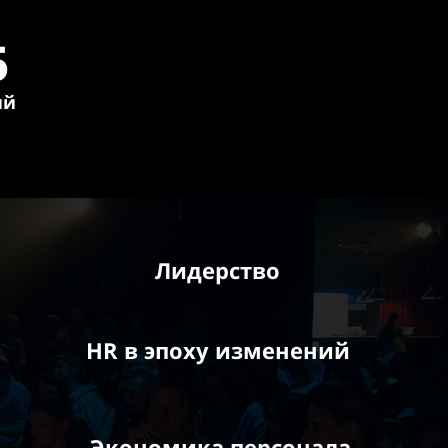
5
ий
Лидерство
HR в эпоху изменений
Экономика персонала