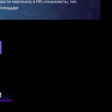
ора по персоналу и HR-специалисты,
топ-
 площадке
и