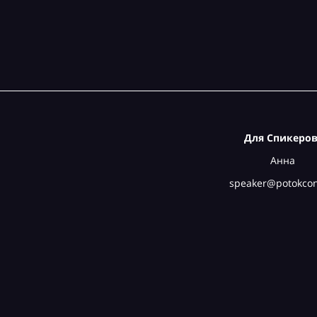
Для Спикеров
Анна
speaker@potokcon