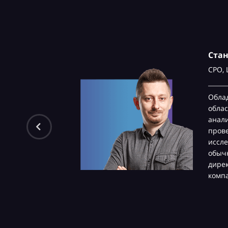
Ста
CPO,
Обла
облас
анали
пров
иссле
обычн
дире
комп