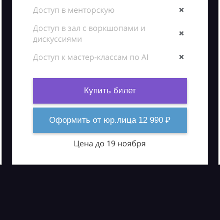
Доступ в менторскую
Доступ в зал с воркшопами и
дискуссиями
Доступ к мастер-классам по AI
Купить билет
Оформить от юр.лица 12 990 ₽
Цена до 19 ноября