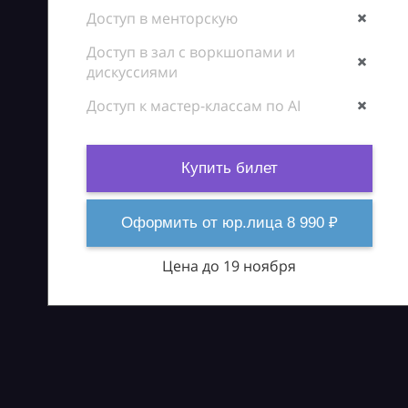
Доступ в менторскую
Доступ в зал с воркшопами и
дискуссиями
Доступ к мастер-классам по AI
Купить билет
Оформить от юр.лица 8 990 ₽
Цена до 19 ноября