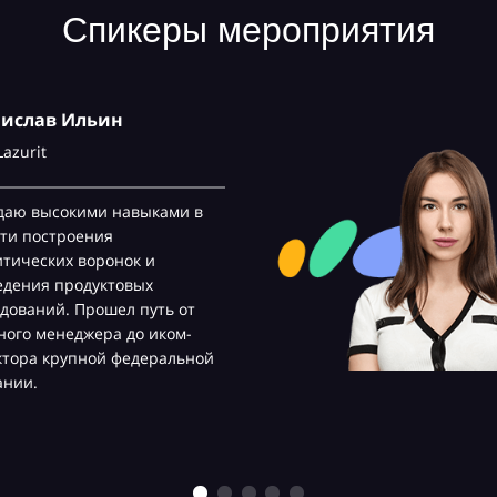
Спикеры мероприятия
нислав Ильин
Lazurit
даю высокими навыками в
ти построения
тических воронок и
едения продуктовых
дований. Прошел путь от
ого менеджера до иком-
ктора крупной федеральной
ании.