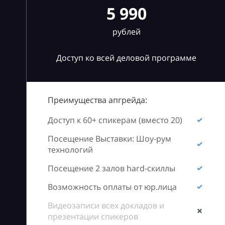
5 990
рублей
Доступ ко всей деловой программе
Преимущества апгрейда:
Доступ к 60+ спикерам (вместо 20)
Посещение Выставки: Шоу-рум
технологий
Посещение 2 залов hard-скиллы
Возможность оплаты от юр.лица
Видеозаписи всех докладов и
презентации спикеров