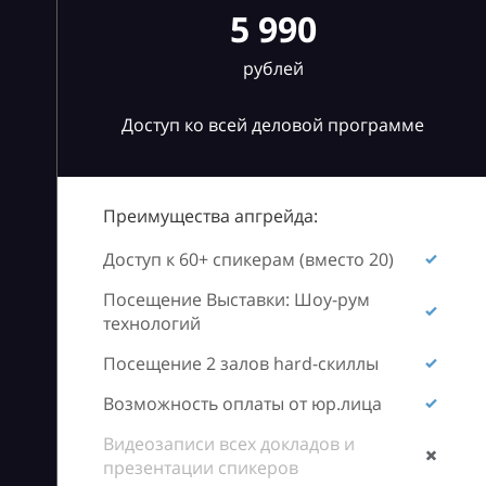
5 990
рублей
Доступ ко всей деловой программе
Преимущества апгрейда:
Доступ к 60+ спикерам (вместо 20)
Посещение Выставки: Шоу-рум
технологий
Посещение 2 залов hard-скиллы
Возможность оплаты от юр.лица
Видеозаписи всех докладов и
презентации спикеров