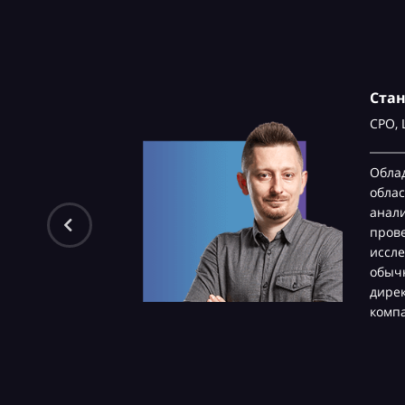
Ста
CPO,
Обла
облас
анали
пров
иссле
обычн
дире
комп