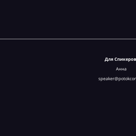
Для Спикеров
Анна
speaker@potokcon