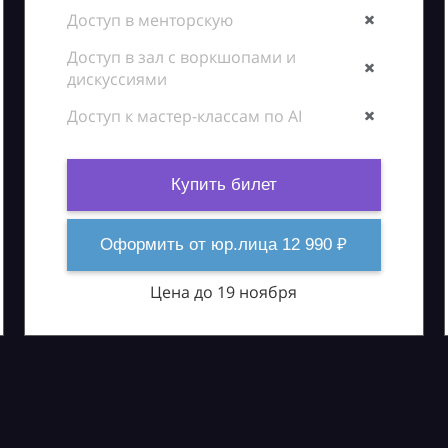
Доступ в менторскую
Доступ в зал с воркшопами и
дискуссиями
Доступ к мастер-классам по AI
Купить билет
Оформить от юр.лица 12 990 ₽
Цена до 19 ноября