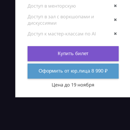
Доступ в менторскую
Доступ в зал с воркшопами и
дискуссиями
Доступ к мастер-классам по AI
Купить билет
Оформить от юр.лица 8 990 ₽
Цена до 19 ноября