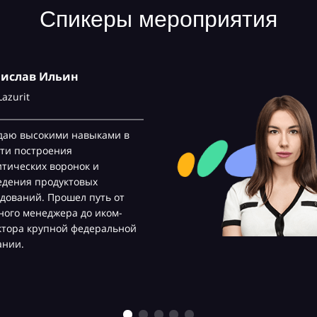
Спикеры мероприятия
нислав Ильин
Lazurit
даю высокими навыками в
ти построения
тических воронок и
едения продуктовых
дований. Прошел путь от
ого менеджера до иком-
ктора крупной федеральной
ании.