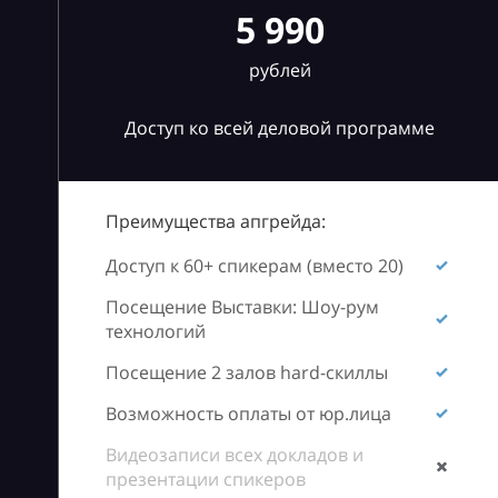
5 990
рублей
Доступ ко всей деловой программе
Преимущества апгрейда:
Доступ к 60+ спикерам (вместо 20)
Посещение Выставки: Шоу-рум
технологий
Посещение 2 залов hard-скиллы
Возможность оплаты от юр.лица
Видеозаписи всех докладов и
презентации спикеров