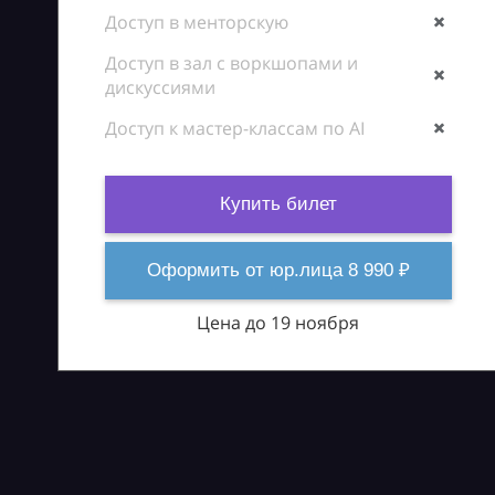
Доступ в менторскую
Доступ в зал с воркшопами и
дискуссиями
Доступ к мастер-классам по AI
Купить билет
Оформить от юр.лица 8 990 ₽
Цена до 19 ноября