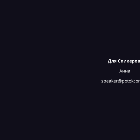
Для Спикеров
Анна
speaker@potokcon