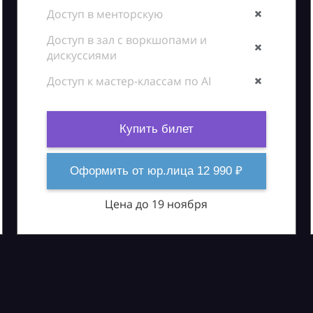
Доступ в менторскую
Доступ в зал с воркшопами и
дискуссиями
Доступ к мастер-классам по AI
Купить билет
Оформить от юр.лица 12 990 ₽
Цена до 19 ноября