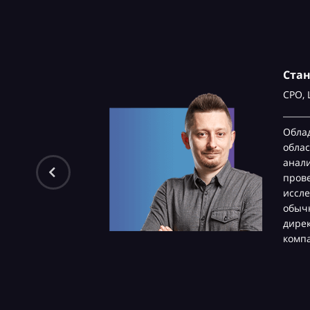
Ста
CPO,
Обла
облас
анали
пров
иссле
обычн
дире
комп