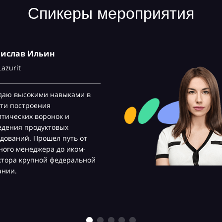
Спикеры мероприятия
нислав Ильин
Lazurit
даю высокими навыками в
ти построения
тических воронок и
едения продуктовых
дований. Прошел путь от
ого менеджера до иком-
ктора крупной федеральной
ании.