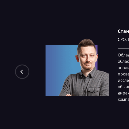
Ста
CPO,
Обла
облас
анали
пров
иссле
обычн
дире
комп