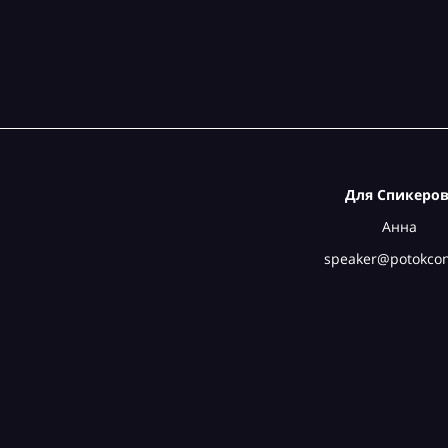
Для Спикеров
Анна
speaker@potokcon