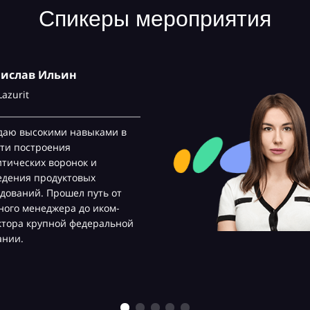
Спикеры мероприятия
нислав Ильин
Lazurit
даю высокими навыками в
ти построения
тических воронок и
едения продуктовых
дований. Прошел путь от
ого менеджера до иком-
ктора крупной федеральной
ании.