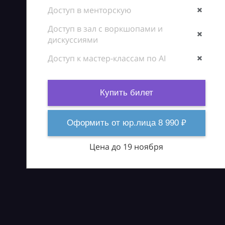
Доступ в менторскую
Доступ в зал с воркшопами и
дискуссиями
Доступ к мастер-классам по AI
Купить билет
Оформить от юр.лица 8 990 ₽
Цена до 19 ноября