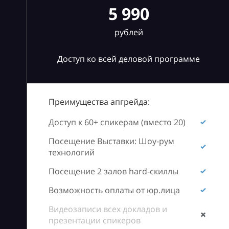
5 990
рублей
Доступ ко всей деловой программе
Преимущества апгрейда:
Доступ к 60+ спикерам (вместо 20)
Посещение Выставки: Шоу-рум
технологий
Посещение 2 залов hard-скиллы
Возможность оплаты от юр.лица
Видеозаписи всех докладов и
презентации спикеров