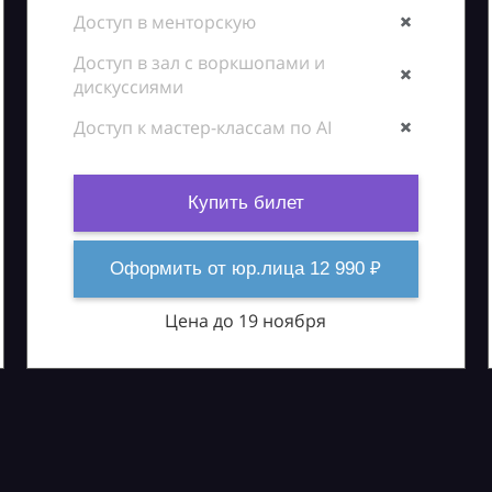
Доступ в менторскую
Доступ в зал с воркшопами и
дискуссиями
Доступ к мастер-классам по AI
Купить билет
Оформить от юр.лица 12 990 ₽
Цена до 19 ноября