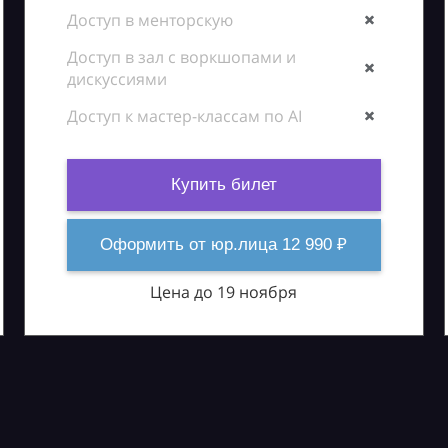
Доступ в менторскую
Доступ в зал с воркшопами и
дискуссиями
Доступ к мастер-классам по AI
Купить билет
Оформить от юр.лица 12 990 ₽
Цена до 19 ноября