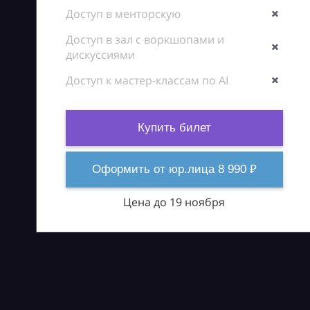
Доступ в менторскую
Доступ в зал с воркшопами и
дискуссиями
Доступ к мастер-классам по AI
Купить билет
Оформить от юр.лица 8 990 ₽
Цена до 19 ноября