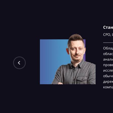
Ста
CPO,
Обла
облас
анали
пров
иссле
обычн
дире
комп