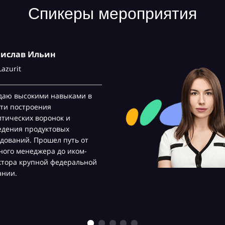
Спикеры мероприятия
нислав Ильин
Lazurit
даю высокими навыками в
ти построения
тических воронок и
едения продуктовых
дований. Прошел путь от
ого менеджера до иком-
ктора крупной федеральной
ании.