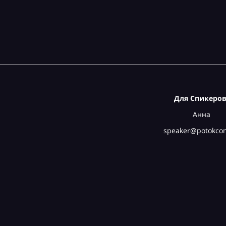
Для Спикеров
Анна
speaker@potokcon