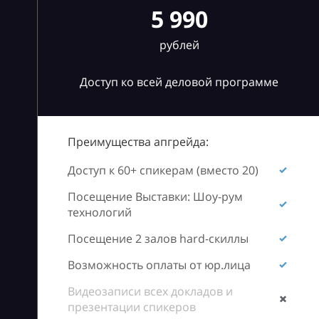
5 990
рублей
Доступ ко всей деловой программе
Преимущества апгрейда:
Доступ к 60+ спикерам (вместо 20)
Посещение Выставки: Шоу-рум
технологий
Посещение 2 залов hard-скиллы
Возможность оплаты от юр.лица
Видеозаписи всех докладов и
презентации спикеров