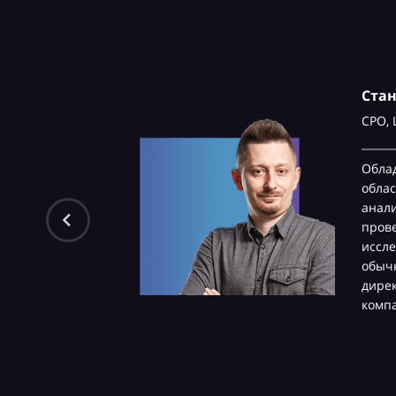
Ста
CPO,
Обла
облас
анали
пров
иссле
обычн
дире
комп