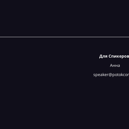
Для Спикеров
Анна
speaker@potokcon