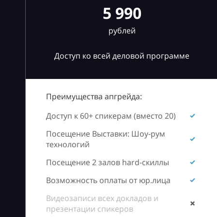
5 990
рублей
Доступ ко всей деловой программе
Преимущества апгрейда:
Доступ к 60+ спикерам (вместо 20)
Посещение Выставки: Шоу-рум
технологий
Посещение 2 залов hard-скиллы
Возможность оплаты от юр.лица
Видеозаписи всех докладов и
презентации спикеров