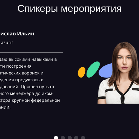
Спикеры мероприятия
нислав Ильин
Lazurit
даю высокими навыками в
ти построения
тических воронок и
едения продуктовых
дований. Прошел путь от
ого менеджера до иком-
ктора крупной федеральной
ании.