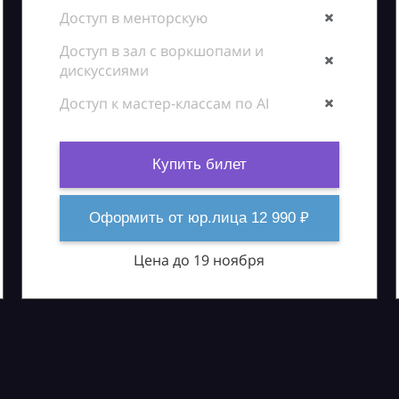
Доступ в менторскую
Доступ в зал с воркшопами и
дискуссиями
Доступ к мастер-классам по AI
Купить билет
Оформить от юр.лица 12 990 ₽
Цена до 19 ноября