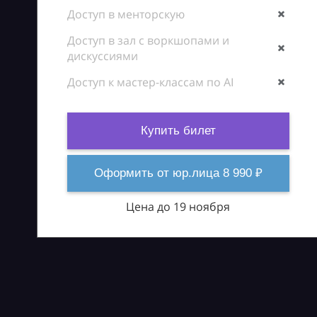
Доступ в менторскую
Доступ в зал с воркшопами и
дискуссиями
Доступ к мастер-классам по AI
Купить билет
Оформить от юр.лица 8 990 ₽
Цена до 19 ноября