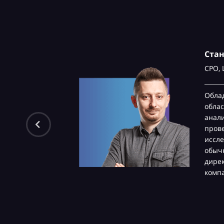
Ста
CPO,
Обла
облас
анали
пров
иссле
обычн
дире
комп