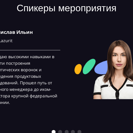
Спикеры мероприятия
нислав Ильин
Lazurit
даю высокими навыками в
ти построения
тических воронок и
едения продуктовых
дований. Прошел путь от
ого менеджера до иком-
ктора крупной федеральной
ании.