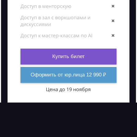
Доступ в менторскую
Доступ в зал с воркшопами и
дискуссиями
Доступ к мастер-классам по AI
Купить билет
Оформить от юр.лица 12 990 ₽
Цена до 19 ноября