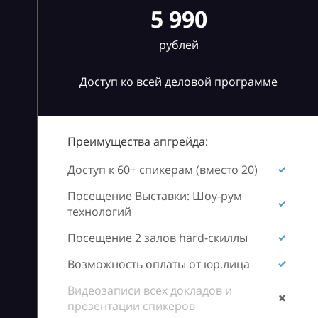
5 990
рублей
Доступ ко всей деловой программе
Преимущества апгрейда:
Доступ к 60+ спикерам (вместо 20)
Посещение Выставки: Шоу-рум
технологий
Посещение 2 залов hard-скиллы
Возможность оплаты от юр.лица
Видеозаписи всех докладов и
презентации спикеров