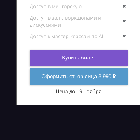
Доступ в менторскую
Доступ в зал с воркшопами и
дискуссиями
Доступ к мастер-классам по AI
Купить билет
Оформить от юр.лица 8 990 ₽
Цена до 19 ноября