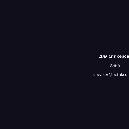
Для Спикеров
Анна
speaker@potokcon