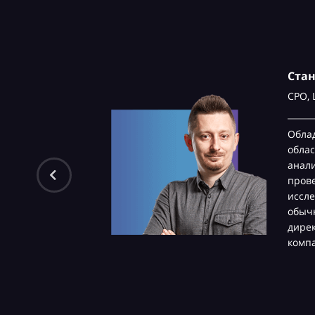
Ста
CPO,
Обла
облас
анали
пров
иссле
обычн
дире
комп