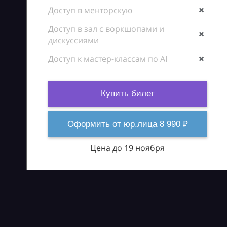
Доступ в менторскую
Доступ в зал с воркшопами и
дискуссиями
Доступ к мастер-классам по AI
Купить билет
Оформить от юр.лица 8 990 ₽
Цена до 19 ноября