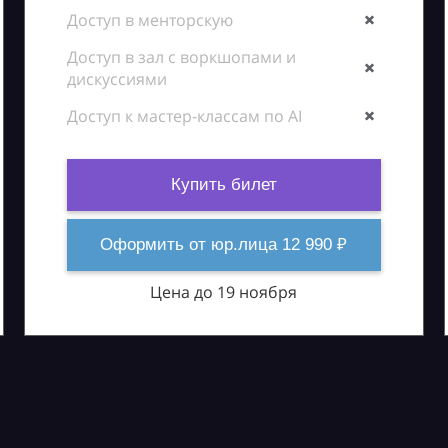
Доступ в менторскую
Доступ в зал с воркшопами и
дискуссиями
Доступ к мастер-классам по AI
Купить билет
Оформить от юр.лица 12 990 ₽
Цена до 19 ноября