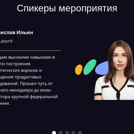
Спикеры мероприятия
нислав Ильин
Lazurit
даю высокими навыками в
ти построения
тических воронок и
едения продуктовых
дований. Прошел путь от
ого менеджера до иком-
ктора крупной федеральной
ании.