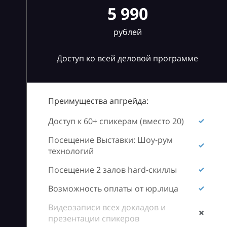
5 990
рублей
Доступ ко всей деловой программе
Преимущества апгрейда:
Доступ к 60+ спикерам (вместо 20)
Посещение Выставки: Шоу-рум
технологий
Посещение 2 залов hard-скиллы
Возможность оплаты от юр.лица
Видеозаписи всех докладов и
презентации спикеров