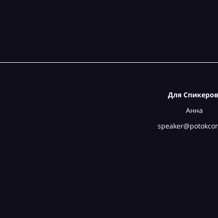
Для Спикеров
Анна
speaker@potokcon