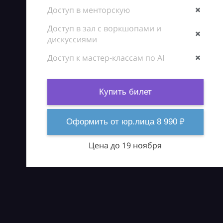
Доступ в менторскую
Доступ в зал с воркшопами и
дискуссиями
Доступ к мастер-классам по AI
Купить билет
Оформить от юр.лица 8 990 ₽
Цена до 19 ноября