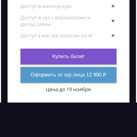
Доступ в менторскую
Доступ в зал с воркшопами и
дискуссиями
Доступ к мастер-классам по AI
Купить билет
Оформить от юр.лица 12 990 ₽
Цена до 19 ноября