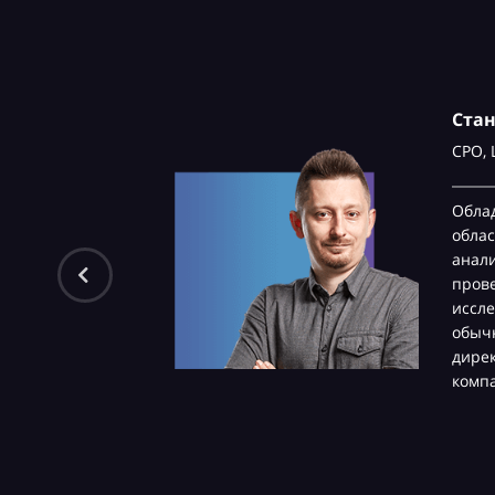
Ста
CPO,
Обла
облас
анали
пров
иссле
обычн
дире
комп