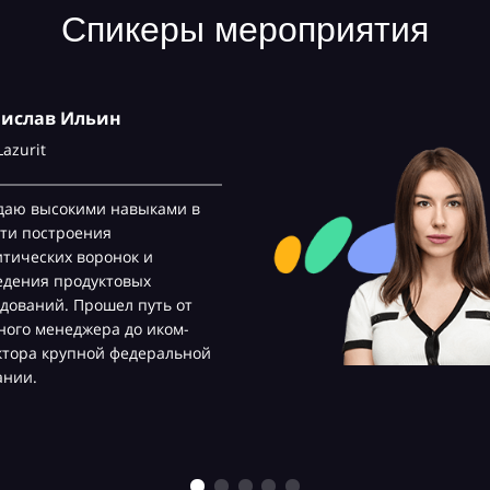
Спикеры мероприятия
нислав Ильин
Lazurit
даю высокими навыками в
ти построения
тических воронок и
едения продуктовых
дований. Прошел путь от
ого менеджера до иком-
ктора крупной федеральной
ании.