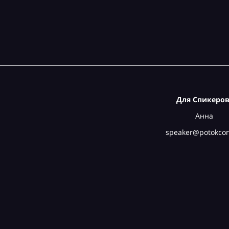
Для Спикеров
Анна
speaker@potokcon