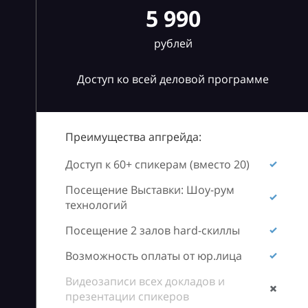
5 990
рублей
Доступ ко всей деловой программе
Преимущества апгрейда:
Доступ к 60+ спикерам (вместо 20)
Посещение Выставки: Шоу-рум
технологий
Посещение 2 залов hard-скиллы
Возможность оплаты от юр.лица
Видеозаписи всех докладов и
презентации спикеров