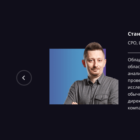
Ста
CPO,
Обла
облас
анали
пров
иссле
обычн
дире
комп