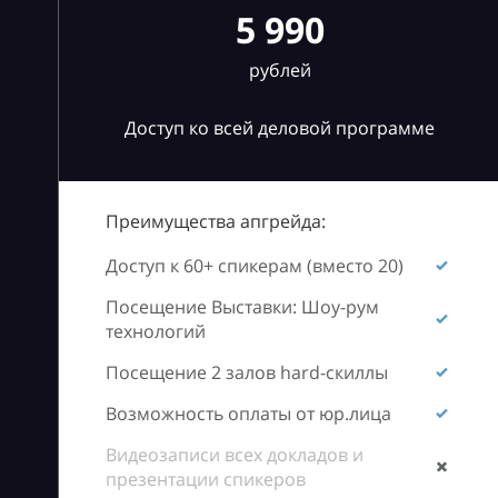
5 990
рублей
Доступ ко всей деловой программе
Преимущества апгрейда:
Доступ к 60+ спикерам (вместо 20)
Посещение Выставки: Шоу-рум
технологий
Посещение 2 залов hard-скиллы
Возможность оплаты от юр.лица
Видеозаписи всех докладов и
презентации спикеров