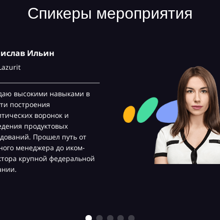
Спикеры мероприятия
нислав Ильин
Lazurit
даю высокими навыками в
ти построения
тических воронок и
едения продуктовых
дований. Прошел путь от
ого менеджера до иком-
ктора крупной федеральной
ании.