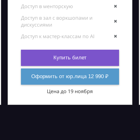
Доступ в менторскую
Доступ в зал с воркшопами и
дискуссиями
Доступ к мастер-классам по AI
Купить билет
Оформить от юр.лица 12 990 ₽
Цена до 19 ноября