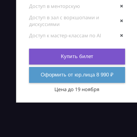
Доступ в менторскую
Доступ в зал с воркшопами и
дискуссиями
Доступ к мастер-классам по AI
Купить билет
Оформить от юр.лица 8 990 ₽
Цена до 19 ноября