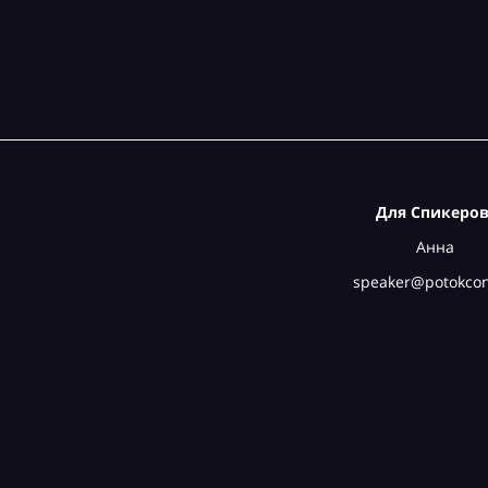
Для Спикеров
Анна
speaker@potokcon