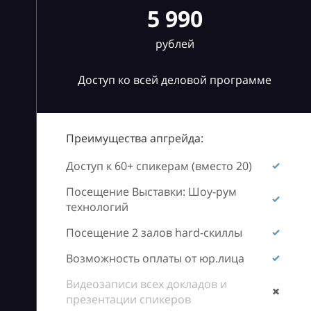
5 990
рублей
Доступ ко всей деловой программе
Преимущества апгрейда:
Доступ к 60+ спикерам (вместо 20)
Посещение Выставки: Шоу-рум
технологий
Посещение 2 залов hard-скиллы
Возможность оплаты от юр.лица
Видеозаписи всех докладов и
презентации спикеров