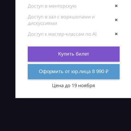
Доступ в менторскую
Доступ в зал с воркшопами и
дискуссиями
Доступ к мастер-классам по AI
Купить билет
Оформить от юр.лица 8 990 ₽
Цена до 19 ноября