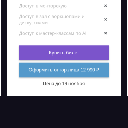
Доступ в менторскую
Доступ в зал с воркшопами и
дискуссиями
Доступ к мастер-классам по AI
Купить билет
Оформить от юр.лица 12 990 ₽
Цена до 19 ноября