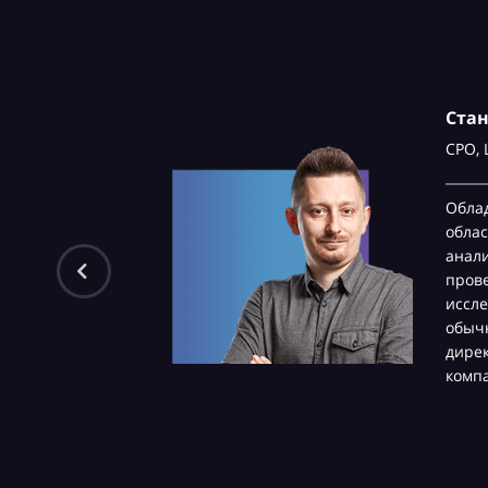
Ста
CPO,
Обла
облас
анали
пров
иссле
обычн
дире
комп