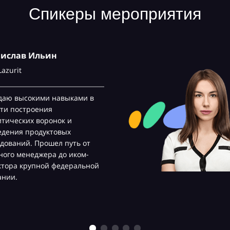
Спикеры мероприятия
нислав Ильин
Lazurit
даю высокими навыками в
ти построения
тических воронок и
едения продуктовых
дований. Прошел путь от
ого менеджера до иком-
ктора крупной федеральной
ании.