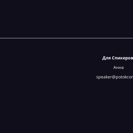
Для Спикеров
Анна
speaker@potokcon