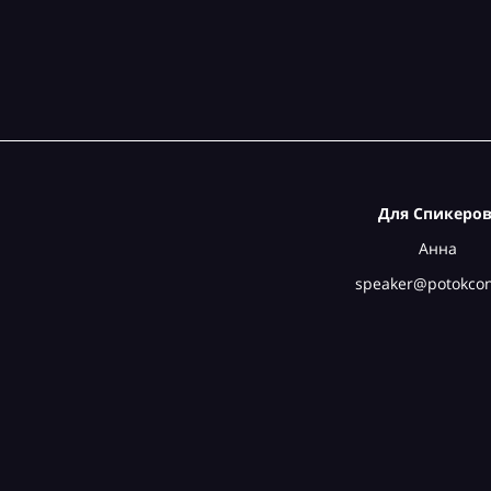
Для Спикеров
Анна
speaker@potokcon