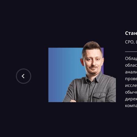
Ста
CPO,
Обла
облас
анали
пров
иссле
обычн
дире
комп