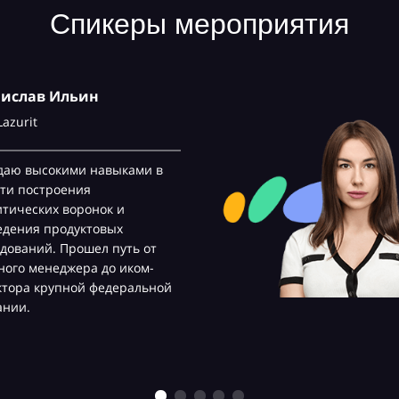
Спикеры мероприятия
нислав Ильин
Lazurit
даю высокими навыками в
ти построения
тических воронок и
едения продуктовых
дований. Прошел путь от
ого менеджера до иком-
ктора крупной федеральной
ании.