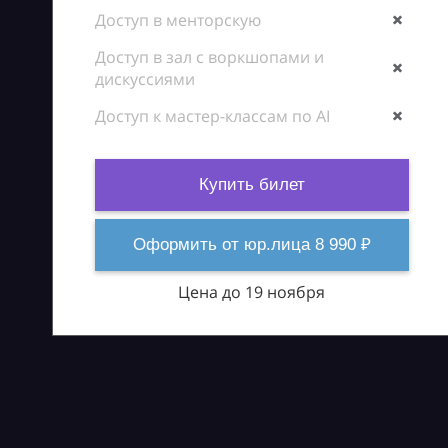
Доступ в менторскую
Доступ в зал с воркшопами и
дискуссиями
Доступ к мастер-классам по AI
Купить билет
Оформить от юр.лица 8 990 ₽
Цена до 19 ноября