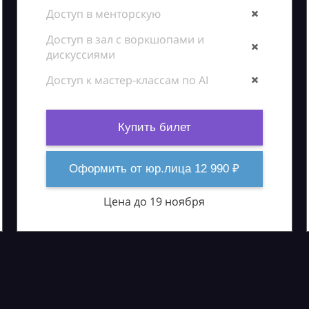
Доступ в менторскую
Доступ в зал с воркшопами и
дискуссиями
Доступ к мастер-классам по AI
Купить билет
Оформить от юр.лица 12 990 ₽
Цена до 19 ноября