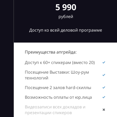
5 990
рублей
Доступ ко всей деловой программе
Преимущества апгрейда:
Доступ к 60+ спикерам (вместо 20)
Посещение Выставки: Шоу-рум
технологий
Посещение 2 залов hard-скиллы
Возможность оплаты от юр.лица
Видеозаписи всех докладов и
презентации спикеров