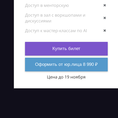
Доступ в менторскую
Доступ в зал с воркшопами и
дискуссиями
Доступ к мастер-классам по AI
Купить билет
Оформить от юр.лица 8 990 ₽
Цена до 19 ноября