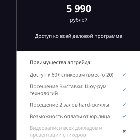
5 990
рублей
Доступ ко всей деловой программе
Преимущества апгрейда:
Доступ к 60+ спикерам (вместо 20)
Посещение Выставки: Шоу-рум
технологий
Посещение 2 залов hard-скиллы
Возможность оплаты от юр.лица
Видеозаписи всех докладов и
презентации спикеров