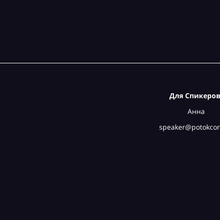
Для Спикеров
Анна
speaker@potokcon