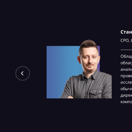
Ста
CPO,
Обла
облас
анали
пров
иссле
обычн
дире
комп