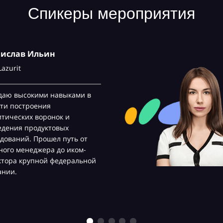
Спикеры мероприятия
нислав Ильин
Lazurit
даю высокими навыками в
ти построения
тических воронок и
едения продуктовых
дований. Прошел путь от
ого менеджера до иком-
ктора крупной федеральной
ании.