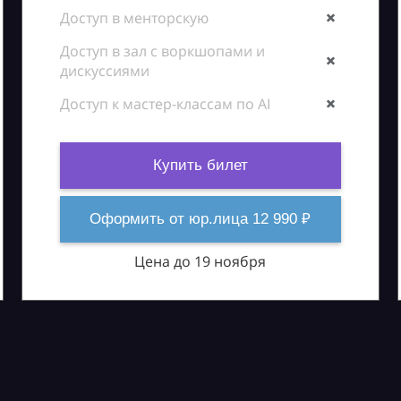
Доступ в менторскую
Доступ в зал с воркшопами и
дискуссиями
Доступ к мастер-классам по AI
Купить билет
Оформить от юр.лица 12 990 ₽
Цена до 19 ноября