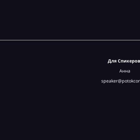
Для Спикеров
Анна
speaker@potokcon