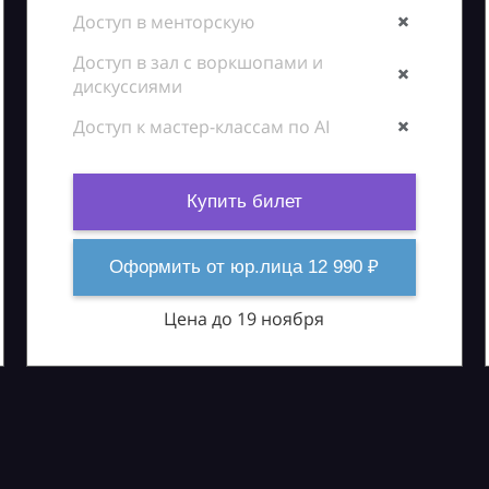
Доступ в менторскую
Доступ в зал с воркшопами и
дискуссиями
Доступ к мастер-классам по AI
Купить билет
Оформить от юр.лица 12 990 ₽
Цена до 19 ноября