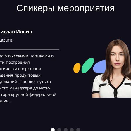
Спикеры мероприятия
нислав Ильин
Lazurit
даю высокими навыками в
ти построения
тических воронок и
едения продуктовых
дований. Прошел путь от
ого менеджера до иком-
ктора крупной федеральной
ании.