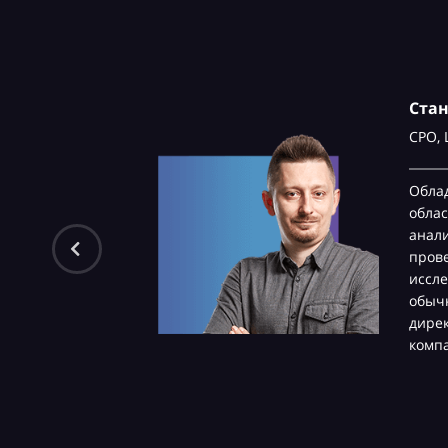
Ста
CPO,
Обла
облас
анали
пров
иссле
обычн
дире
комп