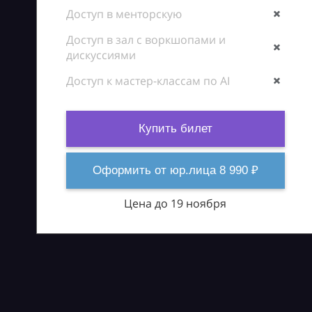
Доступ в менторскую
Доступ в зал с воркшопами и
дискуссиями
Доступ к мастер-классам по AI
Купить билет
Оформить от юр.лица 8 990 ₽
Цена до 19 ноября