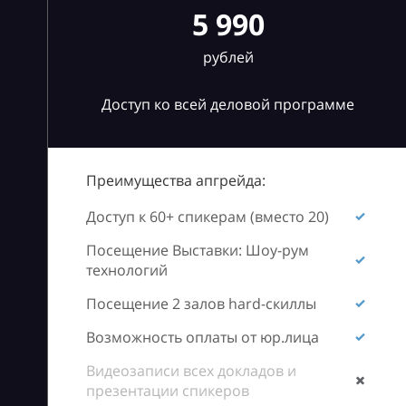
5 990
рублей
Доступ ко всей деловой программе
Преимущества апгрейда:
Доступ к 60+ спикерам (вместо 20)
Посещение Выставки: Шоу-рум
технологий
Посещение 2 залов hard-скиллы
Возможность оплаты от юр.лица
Видеозаписи всех докладов и
презентации спикеров