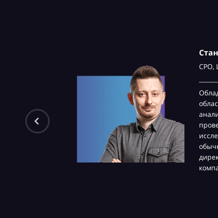
Ста
CPO,
Обла
облас
анали
пров
иссле
обычн
дире
комп