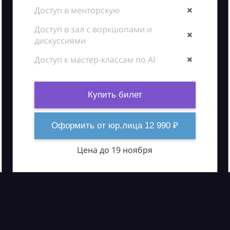
Доступ в менторскую
Доступ в зал с воркшопами и
дискуссиями
Доступ к мастер-классам по AI
Купить билет
Оформить от юр.лица 12 990 ₽
Цена до 19 ноября