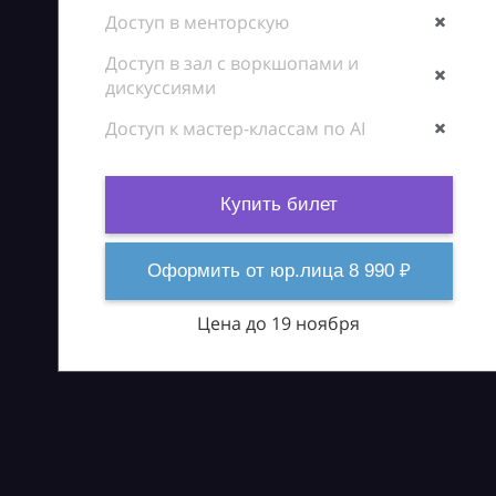
Доступ в менторскую
Доступ в зал с воркшопами и
дискуссиями
Доступ к мастер-классам по AI
Купить билет
Оформить от юр.лица 8 990 ₽
Цена до 19 ноября