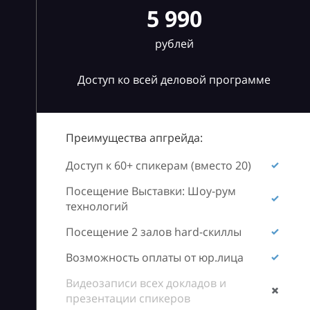
5 990
рублей
Доступ ко всей деловой программе
Преимущества апгрейда:
Доступ к 60+ спикерам (вместо 20)
Посещение Выставки: Шоу-рум
технологий
Посещение 2 залов hard-скиллы
Возможность оплаты от юр.лица
Видеозаписи всех докладов и
презентации спикеров