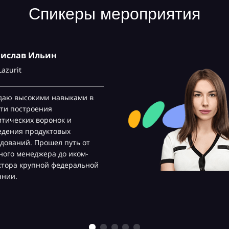
Спикеры мероприятия
нислав Ильин
Lazurit
даю высокими навыками в
ти построения
тических воронок и
едения продуктовых
дований. Прошел путь от
ого менеджера до иком-
ктора крупной федеральной
ании.