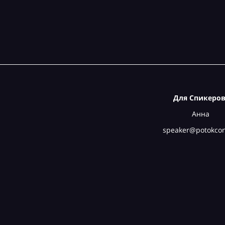
Для Спикеров
Анна
speaker@potokcon