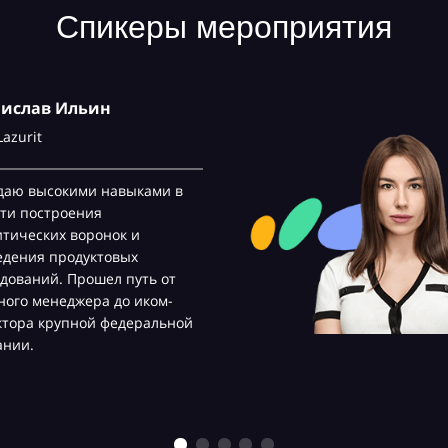
Спикеры мероприятия
нислав Ильин
Lazurit
даю высокими навыками в
ти построения
тических воронок и
едения продуктовых
дований. Прошел путь от
ого менеджера до иком-
ктора крупной федеральной
ании.