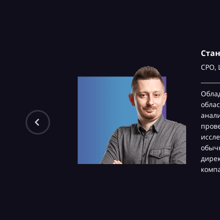
Ста
CPO,
Обла
облас
анали
пров
иссле
обычн
дире
комп