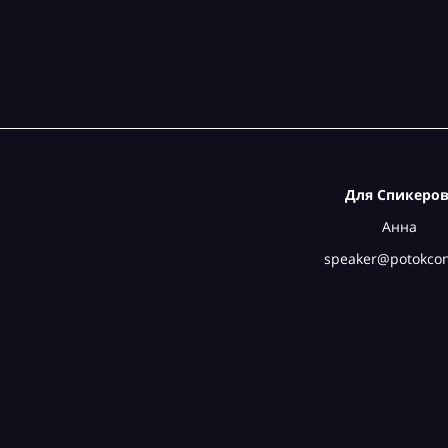
Для Спикеров
Анна
speaker@potokcon