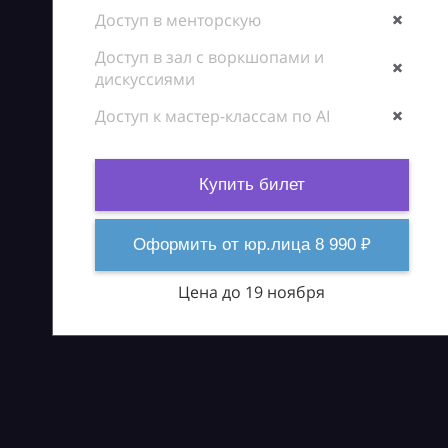
Доступ в менторскую
Доступ в зал с воркшопами и
дискуссиями
Доступ к мастер-классам по AI
Купить билет
Оформить от юр.лица 8 990 ₽
Цена до 19 ноября