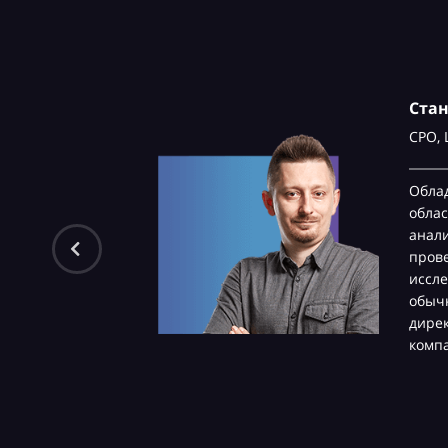
Ста
CPO,
Обла
облас
анали
пров
иссле
обычн
дире
комп