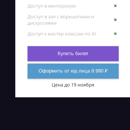
Доступ в менторскую
Доступ в зал с воркшопами и
дискуссиями
Доступ к мастер-классам по AI
Купить билет
Оформить от юр.лица 8 990 ₽
Цена до 19 ноября