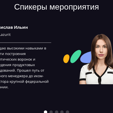
Спикеры мероприятия
нислав Ильин
Lazurit
даю высокими навыками в
ти построения
тических воронок и
едения продуктовых
дований. Прошел путь от
ого менеджера до иком-
ктора крупной федеральной
ании.