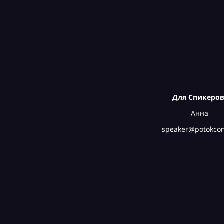
Для Спикеров
Анна
speaker@potokcon