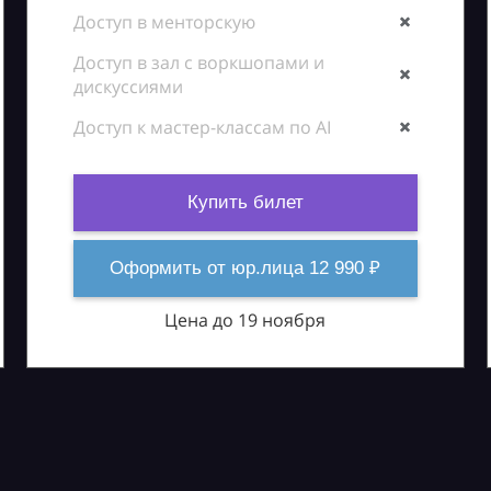
Доступ в менторскую
Доступ в зал с воркшопами и
дискуссиями
Доступ к мастер-классам по AI
Купить билет
Оформить от юр.лица 12 990 ₽
Цена до 19 ноября