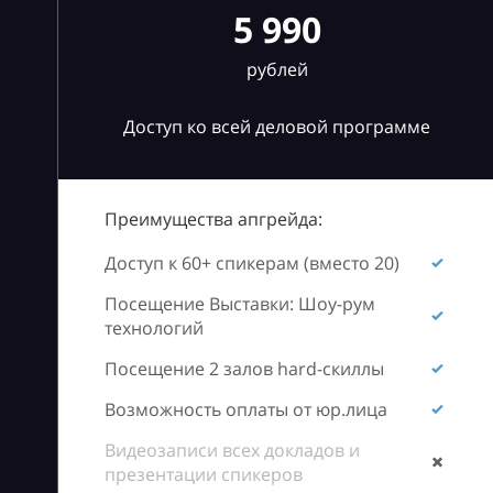
5 990
рублей
Доступ ко всей деловой программе
Преимущества апгрейда:
Доступ к 60+ спикерам (вместо 20)
Посещение Выставки: Шоу-рум
технологий
Посещение 2 залов hard-скиллы
Возможность оплаты от юр.лица
Видеозаписи всех докладов и
презентации спикеров