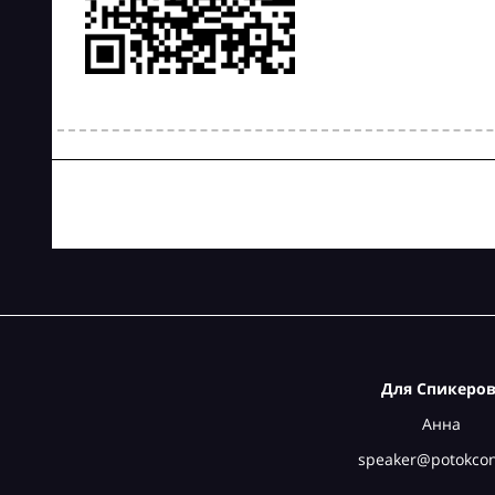
Для Спикеров
Анна
speaker@potokcon