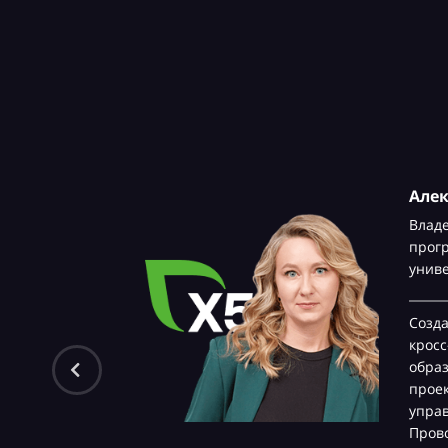
Але
Влад
прог
унив
Созд
крос
обра
проек
управ
Прово