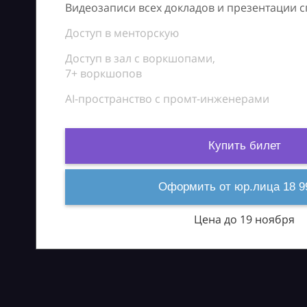
Видеозаписи всех докладов и презентации 
Доступ в менторскую
Доступ в зал с воркшопами,
7+ воркшопов
AI-пространство с промт-инженерами
Купить билет
Оформить от юр.лица 18 9
Цена до 19 ноября