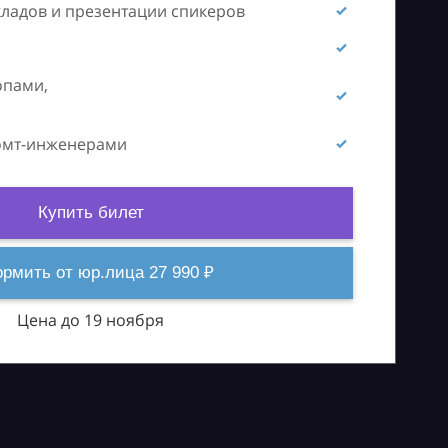
кладов и презентации спикеров
опами,
ромт-инженерами
Купить билет
рмить от юр.лица 27 990 ₽
Цена до 19 ноября