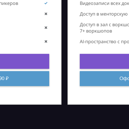
спикеров
Видеозаписи всех до
Доступ в менторскую
Доступ в зал с воркш
7+ воркшопов
AI-пространство с п
90 ₽
Офо