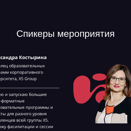
Спикеры мероприятия
ксандра Костырина
елец образовательных
рамм корпоративного
ерситета,
Х5 Group
аю и запускаю большие
с-форматные
зовательные программы и
ты для разного уровня
ленцев всей группы Х5.
жу фасилитации и сессии