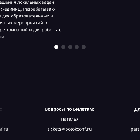
ешения локальных задач
ес-единиц. Разрабатываю
 для образовательных и
очных мероприятий в
ре компаний и для работы с
ми.
:
Вопросы по Билетам:
Дл
Наталья
f.ru
tickets@potokconf.ru
part