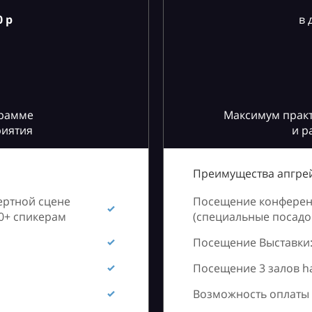
 р
в 
грамме
Максимум практ
риятия
и р
Преимущества апгрей
ертной сцене
Посещение конференц
60+ спикерам
(специальные посадоч
Посещение Выставки:
Посещение 3 залов h
Возможность оплаты 