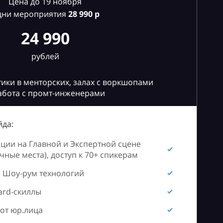
Цена до 19 ноября
дни мероприятия
28
990 р
24 990
рублей
ики в менторских, залах с воркшопами
абота с промт-инженерами
да:
ии на Главной и Экспертной сцене
ные места), доступ к 70+ спикерам
 Шоу-рум технологий
ard-скиллы
от юр.лица