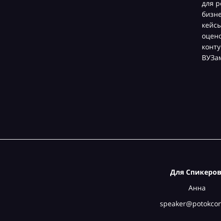
для р
бизн
кейсы
оцен
конту
ВУЗа
Для Спикеров
Анна
speaker@potokcon