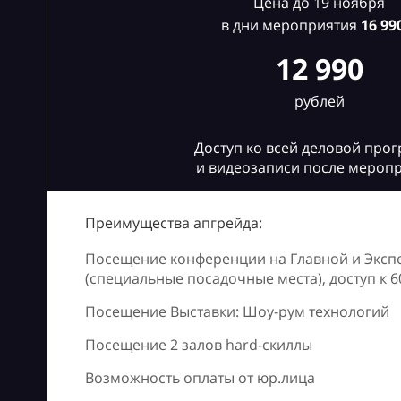
Цена до 19 ноября
в дни мероприятия
16
990
12 990
рублей
Доступ ко всей деловой про
и видеозаписи после мероп
Преимущества апгрейда:
Посещение конференции на Главной и Эксп
(специальные посадочные места), доступ к 
Посещение Выставки: Шоу-рум технологий
Посещение 2 залов hard-скиллы
Возможность оплаты от юр.лица