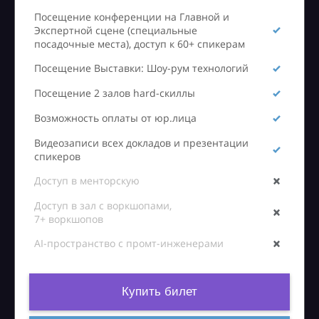
Посещение конференции на Главной и
Экспертной сцене (специальные
посадочные места), доступ к 60+ спикерам
Посещение Выставки: Шоу-рум технологий
Посещение 2 залов hard-скиллы
Возможность оплаты от юр.лица
Видеозаписи всех докладов и презентации
спикеров
Доступ в менторскую
Доступ в зал с воркшопами,
7+ воркшопов
AI-пространство с промт-инженерами
Купить билет