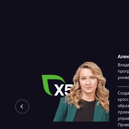
Але
Влад
прог
унив
Созд
крос
обра
проек
управ
Прово