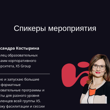
Спикеры мероприятия
ксандра Костырина
елец образовательных
рамм корпоративного
ерситета,
Х5 Group
аю и запускаю большие
с-форматные
зовательные программы и
ты для разного уровня
ленцев всей группы Х5.
жу фасилитации и сессии