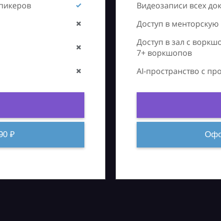
спикеров
Видеозаписи всех до
Доступ в менторскую
Доступ в зал с воркш
7+ воркшопов
AI-пространство с п
90 ₽
Офо