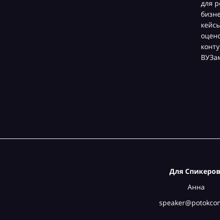
для р
бизн
кейсы
оцен
конту
ВУЗа
Для Спикеров
Анна
speaker@potokcon