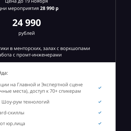
Цена до 19 ноября
дни мероприятия
28
990 р
24 990
рублей
ики в менторских, залах с воркшопами
абота с промт-инженерами
да:
ии на Главной и Экспертной сцене
ные места), доступ к 70+ спикерам
 Шоу-рум технологий
ard-скиллы
от юр.лица