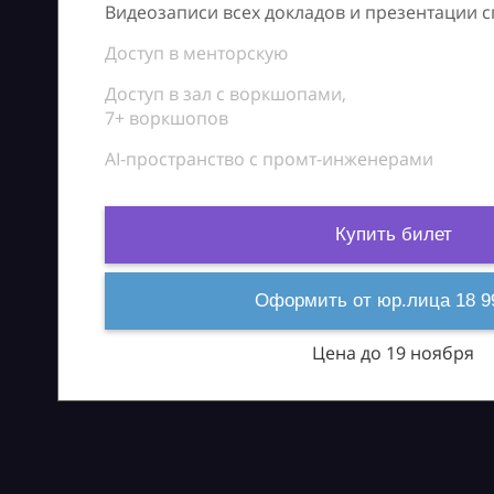
Видеозаписи всех докладов и презентации 
Доступ в менторскую
Доступ в зал с воркшопами,
7+ воркшопов
AI-пространство с промт-инженерами
Купить билет
Оформить от юр.лица 18 9
Цена до 19 ноября