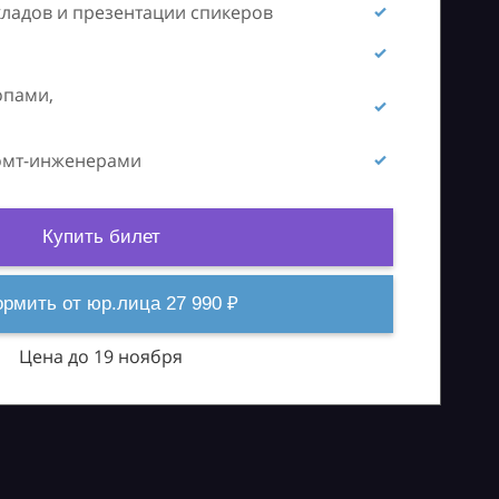
кладов и презентации спикеров
опами,
ромт-инженерами
Купить билет
рмить от юр.лица 27 990 ₽
Цена до 19 ноября