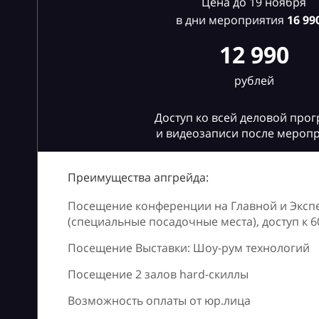
Цена до 19 ноября
в дни мероприятия
16
990
12 990
рублей
Доступ ко всей деловой про
и видеозаписи после мероп
Преимущества апгрейда:
Посещение конференции на Главной и Эксп
(специальные посадочные места), доступ к 
Посещение Выставки: Шоу-рум технологий
Посещение 2 залов hard-скиллы
Возможность оплаты от юр.лица