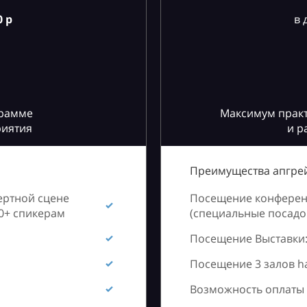
 р
в 
грамме
Максимум практ
риятия
и р
Преимущества апгрей
ертной сцене
Посещение конференц
60+ спикерам
(специальные посадоч
Посещение Выставки:
Посещение 3 залов h
Возможность оплаты 