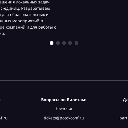
ешения локальных задач
ес-единиц. Разрабатываю
 для образовательных и
очных мероприятий в
ре компаний и для работы с
ми.
:
Вопросы по Билетам:
Дл
Наталья
f.ru
tickets@potokconf.ru
part