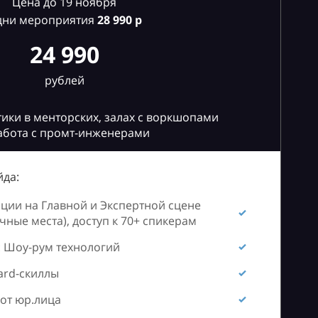
Цена до 19 ноября
дни мероприятия
28
990 р
24 990
рублей
ики в менторских, залах с воркшопами
абота с промт-инженерами
да:
ии на Главной и Экспертной сцене
ные места), доступ к 70+ спикерам
 Шоу-рум технологий
ard-скиллы
от юр.лица