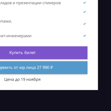
кладов и презентации спикеров
опами,
ромт-инженерами
Купить билет
рмить от юр.лица 27 990 ₽
Цена до 19 ноября