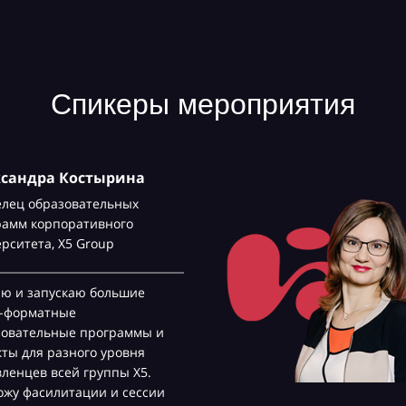
Спикеры мероприятия
ксандра Костырина
елец образовательных
рамм корпоративного
ерситета,
Х5 Group
аю и запускаю большие
с-форматные
зовательные программы и
ты для разного уровня
ленцев всей группы Х5.
жу фасилитации и сессии