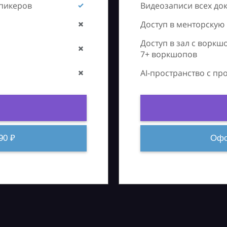
спикеров
Видеозаписи всех до
Доступ в менторскую
Доступ в зал с воркш
7+ воркшопов
AI-пространство с п
90 ₽
Офо