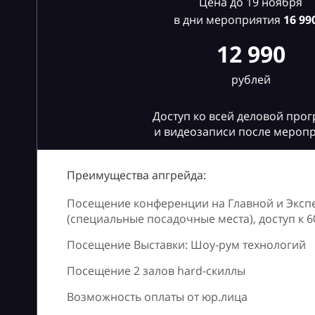
Цена до 19 ноября
в дни мероприятия
16
990
12 990
рублей
Доступ ко всей деловой про
и видеозаписи после мероп
Преимущества апгрейда:
Посещение конференции на Главной и Эксп
(специальные посадочные места), доступ к 
Посещение Выставки: Шоу-рум технологий
Посещение 2 залов hard-скиллы
Возможность оплаты от юр.лица