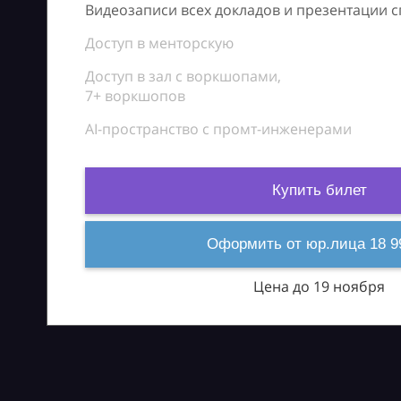
Видеозаписи всех докладов и презентации 
Доступ в менторскую
Доступ в зал с воркшопами,
7+ воркшопов
AI-пространство с промт-инженерами
Купить билет
Оформить от юр.лица 18 9
Цена до 19 ноября