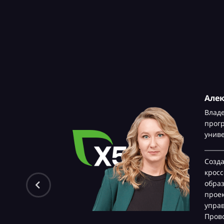
Але
Влад
прог
унив
Созд
крос
обра
проек
управ
Прово