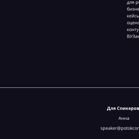
для р
бизн
кейсы
оцен
конту
ВУЗа
Для Спикеров
Анна
speaker@potokcon