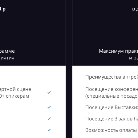
 р
в 
грамме
Максимум практ
риятия
и р
Преимущества апгрей
ертной сцене
Посещение конференц
60+ спикерам
(специальные посадоч
Посещение Выставки:
Посещение 3 залов h
Возможность оплаты 