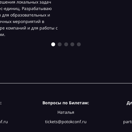
ешения локальных задач
ес-единиц. Разрабатываю
 для образовательных и
очных мероприятий в
ре компаний и для работы с
ми.
:
Вопросы по Билетам:
Дл
Наталья
f.ru
tickets@potokconf.ru
part