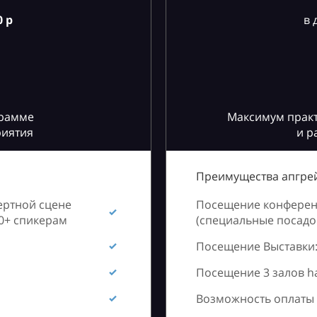
 р
в 
грамме
Максимум практ
риятия
и р
Преимущества апгрей
ертной сцене
Посещение конференц
60+ спикерам
(специальные посадоч
Посещение Выставки:
Посещение 3 залов h
Возможность оплаты 