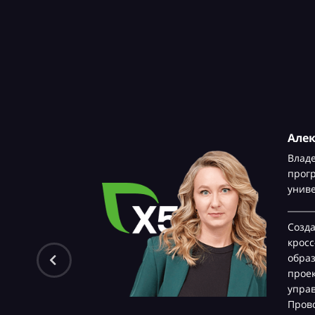
Але
Влад
прог
унив
Созд
крос
обра
проек
управ
Прово