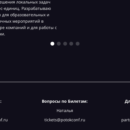
ешения локальных задач
ес-единиц. Разрабатываю
 для образовательных и
очных мероприятий в
ре компаний и для работы с
ми.
:
Вопросы по Билетам:
Дл
Наталья
f.ru
tickets@potokconf.ru
part