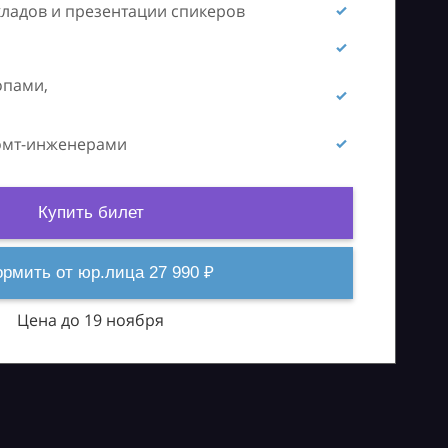
кладов и презентации спикеров
опами,
ромт-инженерами
Купить билет
рмить от юр.лица 27 990 ₽
Цена до 19 ноября