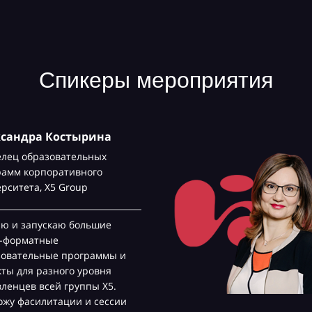
Спикеры мероприятия
ксандра Костырина
елец образовательных
рамм корпоративного
ерситета,
Х5 Group
аю и запускаю большие
с-форматные
зовательные программы и
ты для разного уровня
ленцев всей группы Х5.
жу фасилитации и сессии