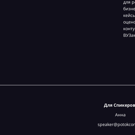
для р
бизн
кейсы
оцен
конту
ВУЗа
Для Спикеров
Анна
speaker@potokcon