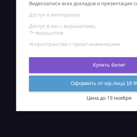
Видеозаписи всех докладов и презентации 
Доступ в менторскую
Доступ в зал с воркшопами,
7+ воркшопов
AI-пространство с промт-инженерами
Купить билет
Оформить от юр.лица 18 9
Цена до 19 ноября