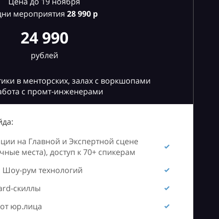
Цена до 19 ноября
дни мероприятия
28
990 р
24 990
рублей
ики в менторских, залах с воркшопами
абота с промт-инженерами
да:
ии на Главной и Экспертной сцене
ные места), доступ к 70+ спикерам
 Шоу-рум технологий
ard-скиллы
от юр.лица