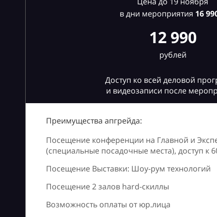
Цена до 19 ноября
в дни мероприятия
16
990
12 990
рублей
Доступ ко всей деловой про
и видеозаписи после мероп
Преимущества апгрейда:
Посещение конференции на Главной и Эксп
(специальные посадочные места), доступ к 
Посещение Выставки: Шоу-рум технологий
Посещение 2 залов hard-скиллы
Возможность оплаты от юр.лица