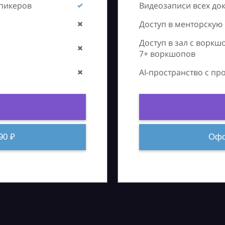
спикеров
Видеозаписи всех до
Доступ в менторскую
Доступ в зал с воркш
7+ воркшопов
AI-пространство с п
90 ₽
Офо