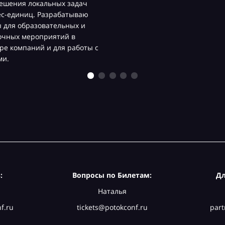
ешения локальных задач
ес-единиц. Разрабатываю
 для образовательных и
очных мероприятий в
ре компаний и для работы с
ми.
:
Вопросы по Билетам:
Дл
Наталья
f.ru
tickets@potokconf.ru
part