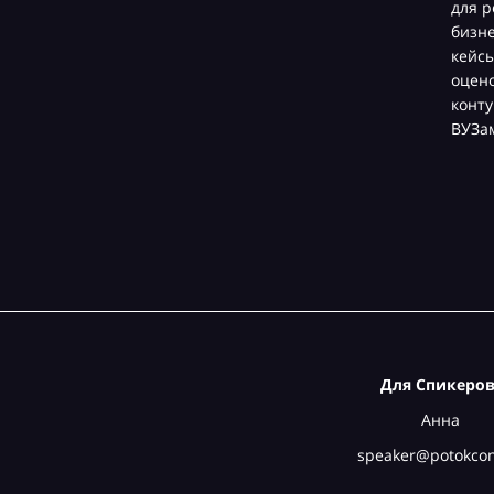
для р
бизн
кейсы
оцен
конту
ВУЗа
Для Спикеров
Анна
speaker@potokcon