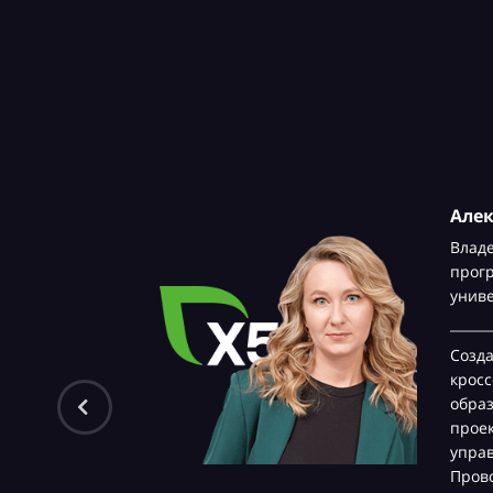
Але
Влад
прог
унив
Созд
крос
обра
проек
управ
Прово