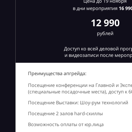
Цена до 19 ноября
в дни мероприятия
16
990
12 990
рублей
Доступ ко всей деловой про
и видеозаписи после мероп
Преимущества апгрейда:
Посещение конференции на Главной и Эксп
(специальные посадочные места), доступ к 
Посещение Выставки: Шоу-рум технологий
Посещение 2 залов hard-скиллы
Возможность оплаты от юр.лица