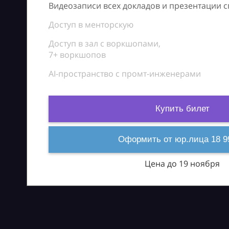
Видеозаписи всех докладов и презентации 
Доступ в менторскую
Доступ в зал с воркшопами,
7+ воркшопов
AI-пространство с промт-инженерами
Купить билет
Оформить от юр.лица 18 9
Цена до 19 ноября