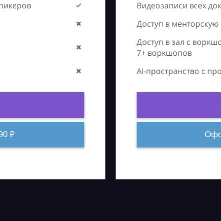
спикеров
Видеозаписи всех до
Доступ в менторскую
Доступ в зал с воркш
7+ воркшопов
AI-пространство с п
90 ₽
Офо