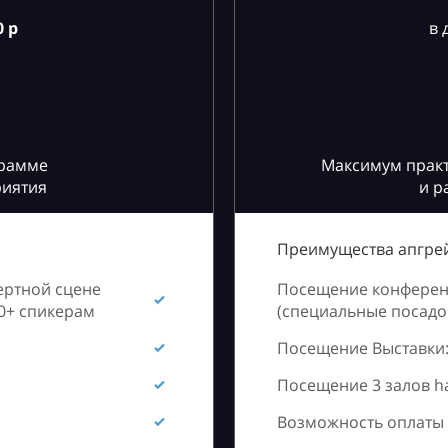
 р
в 
грамме
Максимум практ
риятия
и р
Преимущества апгрей
ертной сцене
Посещение конференц
60+ спикерам
(специальные посадоч
Посещение Выставки:
Посещение 3 залов h
Возможность оплаты 