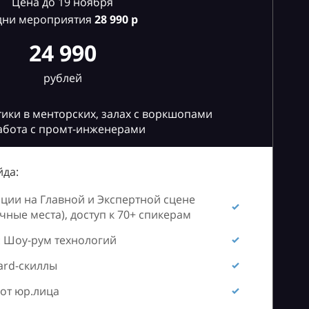
Цена до 19 ноября
дни мероприятия
28
990 р
24 990
рублей
ики в менторских, залах с воркшопами
абота с промт-инженерами
да:
ии на Главной и Экспертной сцене
ные места), доступ к 70+ спикерам
 Шоу-рум технологий
ard-скиллы
от юр.лица