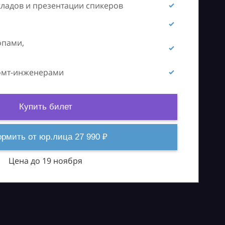
кладов и презентации спикеров
опами,
ромт-инженерами
Купить билет
рмить от юр.лица 27 990 ₽
Цена до 19 ноября