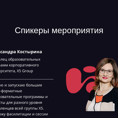
Спикеры мероприятия
ксандра Костырина
елец образовательных
рамм корпоративного
ерситета,
Х5 Group
аю и запускаю большие
с-форматные
зовательные программы и
ты для разного уровня
ленцев всей группы Х5.
жу фасилитации и сессии