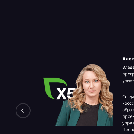
Але
Влад
прог
унив
Созд
крос
обра
проек
управ
Прово