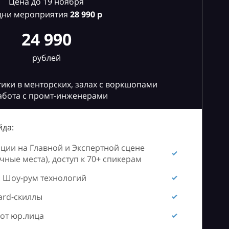
Цена до 19 ноября
дни мероприятия
28
990 р
24 990
рублей
ики в менторских, залах с воркшопами
абота с промт-инженерами
да:
ии на Главной и Экспертной сцене
ные места), доступ к 70+ спикерам
 Шоу-рум технологий
ard-скиллы
от юр.лица