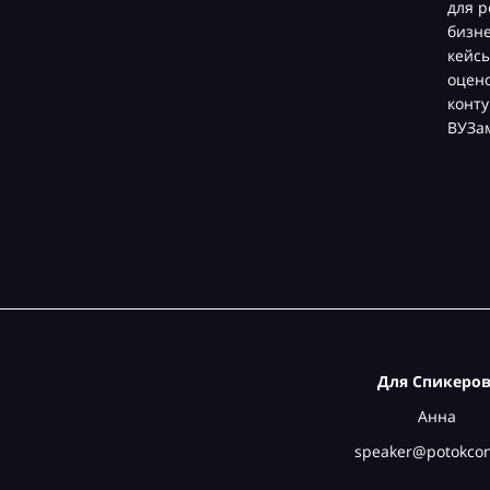
для р
бизн
кейсы
оцен
конту
ВУЗа
Для Спикеров
Анна
speaker@potokcon