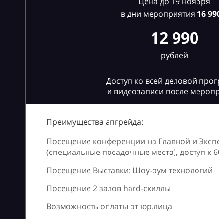
Цена до 19 ноября
в дни мероприятия
16
990
12 990
рублей
Доступ ко всей деловой про
и видеозаписи после мероп
Преимущества апгрейда:
Посещение конференции на Главной и Эксп
(специальные посадочные места), доступ к 
Посещение Выставки: Шоу-рум технологий
Посещение 2 залов hard-скиллы
Возможность оплаты от юр.лица