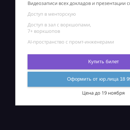
Видеозаписи всех докладов и презентации 
Доступ в менторскую
Доступ в зал с воркшопами,
7+ воркшопов
AI-пространство с промт-инженерами
Купить билет
Оформить от юр.лица 18 9
Цена до 19 ноября