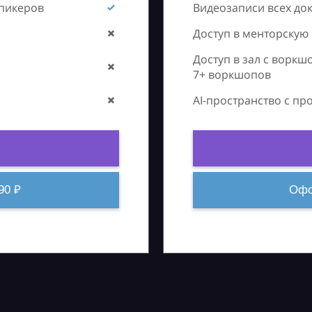
спикеров
Видеозаписи всех до
Доступ в менторскую
Доступ в зал с воркш
7+ воркшопов
AI-пространство с п
90 ₽
Офо