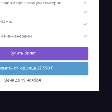
кладов и презентации спикеров
опами,
ромт-инженерами
Купить билет
рмить от юр.лица 27 990 ₽
Цена до 19 ноября