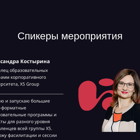
Спикеры мероприятия
ксандра Костырина
елец образовательных
рамм корпоративного
ерситета,
Х5 Group
аю и запускаю большие
с-форматные
зовательные программы и
ты для разного уровня
ленцев всей группы Х5.
жу фасилитации и сессии