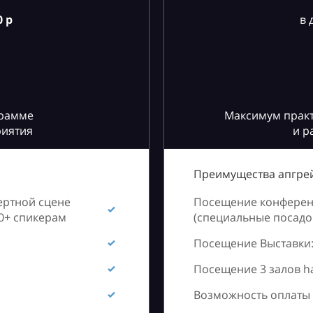
 р
в 
грамме
Максимум практ
риятия
и р
Преимущества апгрей
ертной сцене
Посещение конференц
60+ спикерам
(специальные посадоч
Посещение Выставки:
Посещение 3 залов h
Возможность оплаты 