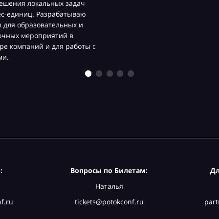
ешения локальных задач
ес-единиц. Разрабатываю
 для образовательных и
очных мероприятий в
ре компаний и для работы с
ми.
:
Вопросы по Билетам:
Дл
Наталья
f.ru
tickets@potokconf.ru
part