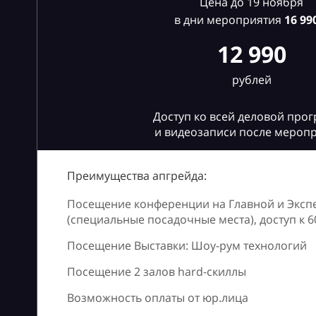
Цена до 19 ноября
в дни мероприятия
16
990
12 990
рублей
Доступ ко всей деловой про
и видеозаписи после мероп
Преимущества апгрейда:
Посещение конференции на Главной и Эксп
(специальные посадочные места), доступ к 
Посещение Выставки: Шоу-рум технологий
Посещение 2 залов hard-скиллы
Возможность оплаты от юр.лица