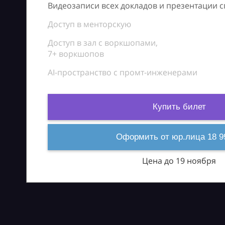
Видеозаписи всех докладов и презентации 
Доступ в менторскую
Доступ в зал с воркшопами,
7+ воркшопов
AI-пространство с промт-инженерами
Купить билет
Оформить от юр.лица 18 9
Цена до 19 ноября