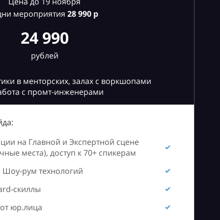
Цена до 19 ноября
дни мероприятия
28
990 р
24 990
рублей
ики в менторских, залах с воркшопами
абота с промт-инженерами
да:
ии на Главной и Экспертной сцене
ные места), доступ к 70+ спикерам
 Шоу-рум технологий
ard-скиллы
от юр.лица