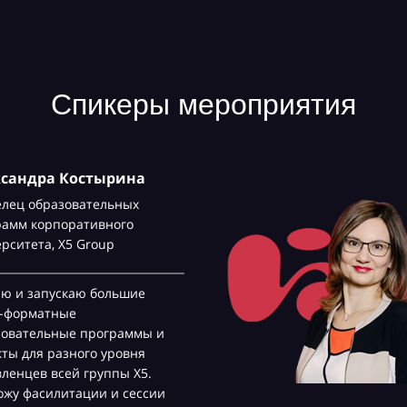
Спикеры мероприятия
ксандра Костырина
елец образовательных
рамм корпоративного
ерситета,
Х5 Group
аю и запускаю большие
с-форматные
зовательные программы и
ты для разного уровня
ленцев всей группы Х5.
жу фасилитации и сессии