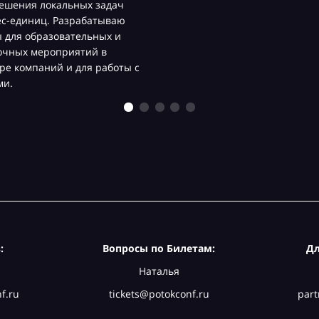
ешения локальных задач
ес-единиц. Разрабатываю
 для образовательных и
очных мероприятий в
ре компаний и для работы с
ми.
:
Вопросы по Билетам:
Дл
Наталья
f.ru
tickets@potokconf.ru
part