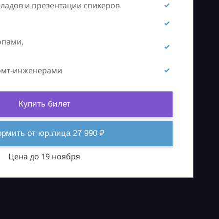
кладов и презентации спикеров
опами,
ромт-инженерами
Купить билет
рмить от юр.лица 27 990 ₽
Цена до 19 ноября