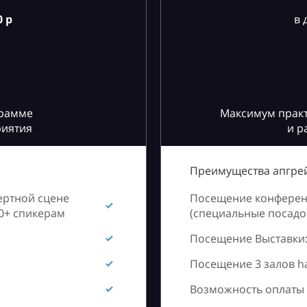
 р
в 
грамме
Максимум практ
риятия
и р
Преимущества апгрей
ертной сцене
Посещение конференц
60+ спикерам
(специальные посадоч
Посещение Выставки:
Посещение 3 залов h
Возможность оплаты 