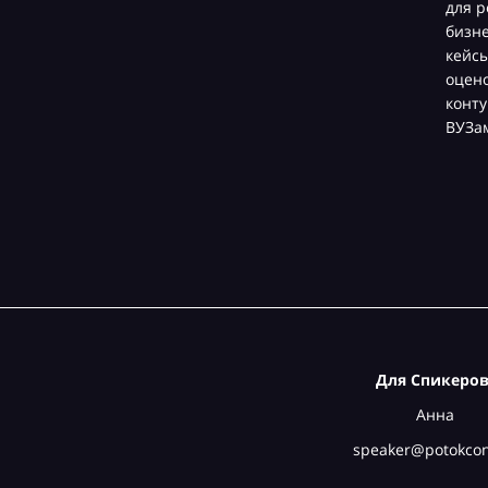
для р
бизн
кейсы
оцен
конту
ВУЗа
Для Спикеров
Анна
speaker@potokcon