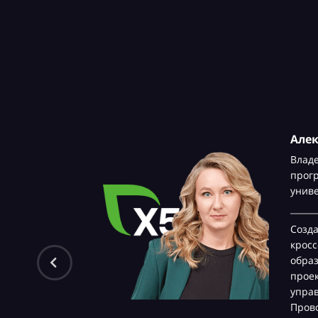
Але
Влад
прог
унив
Созд
крос
обра
проек
управ
Прово