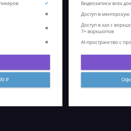
спикеров
Видеозаписи всех до
Доступ в менторскую
Доступ в зал с воркш
7+ воркшопов
AI-пространство с п
90 ₽
Офо