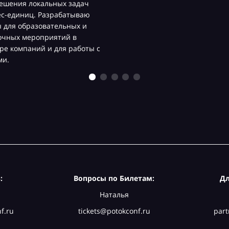
ешения локальных задач
ес-единиц. Разрабатываю
 для образовательных и
очных мероприятий в
ре компаний и для работы с
ми.
:
Вопросы по Билетам:
Дл
Наталья
f.ru
tickets@potokconf.ru
part