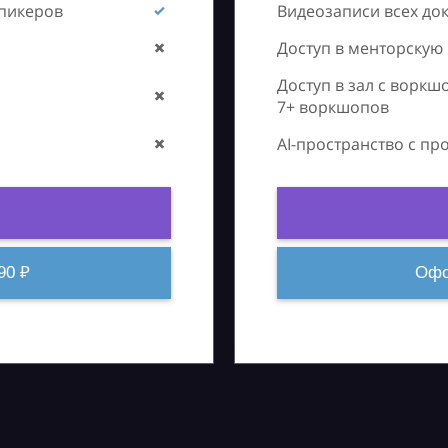
спикеров
Видеозаписи всех до
Доступ в менторскую
Доступ в зал с воркш
7+ воркшопов
AI-пространство с п
90 ₽
Офо