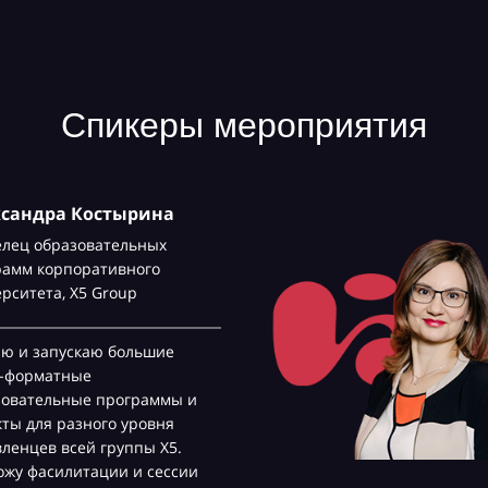
Спикеры мероприятия
ксандра Костырина
елец образовательных
рамм корпоративного
ерситета,
Х5 Group
аю и запускаю большие
с-форматные
зовательные программы и
ты для разного уровня
ленцев всей группы Х5.
жу фасилитации и сессии