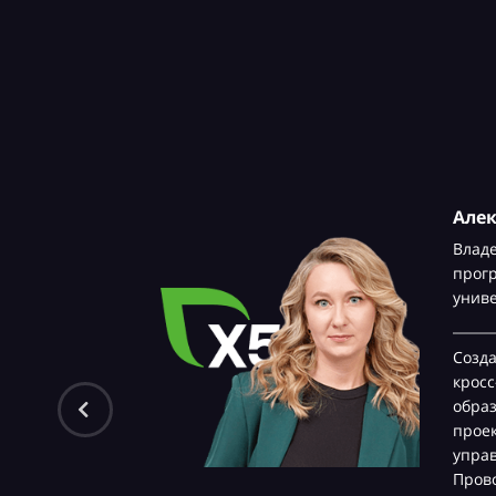
Але
Влад
прог
унив
Созд
крос
обра
проек
управ
Прово