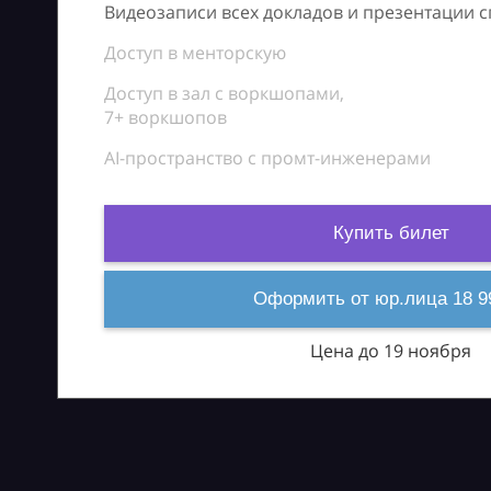
Видеозаписи всех докладов и презентации 
Доступ в менторскую
Доступ в зал с воркшопами,
7+ воркшопов
AI-пространство с промт-инженерами
Купить билет
Оформить от юр.лица 18 9
Цена до 19 ноября