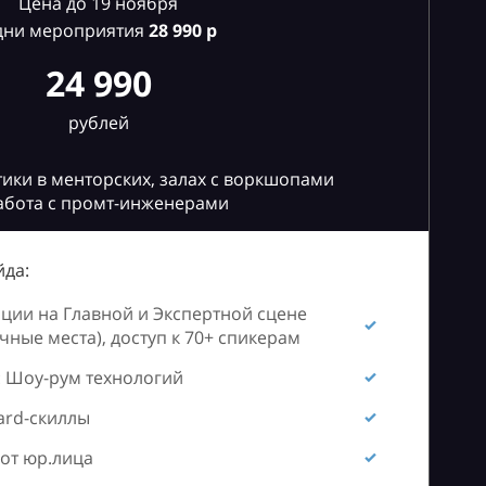
Цена до 19 ноября
дни мероприятия
28
990 р
24 990
рублей
ики в менторских, залах с воркшопами
абота с промт-инженерами
да:
ии на Главной и Экспертной сцене
ные места), доступ к 70+ спикерам
 Шоу-рум технологий
ard-скиллы
от юр.лица