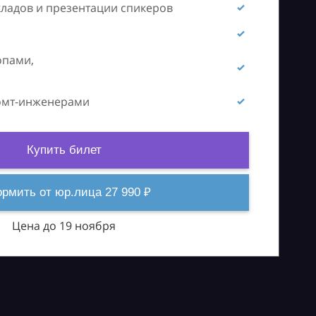
кладов и презентации спикеров
опами,
ромт-инженерами
Купить билет
рмить от юр.лица 27 990 ₽
Цена до 19 ноября