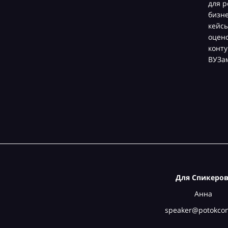
для р
бизн
кейсы
оцен
конту
ВУЗа
Для Спикеров
Анна
speaker@potokcon