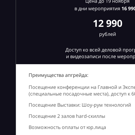
Цена до 19 ноября
в дни мероприятия
16
990
12 990
рублей
Доступ ко всей деловой про
и видеозаписи после мероп
Преимущества апгрейда:
Посещение конференции на Главной и Эксп
(специальные посадочные места), доступ к 
Посещение Выставки: Шоу-рум технологий
Посещение 2 залов hard-скиллы
Возможность оплаты от юр.лица