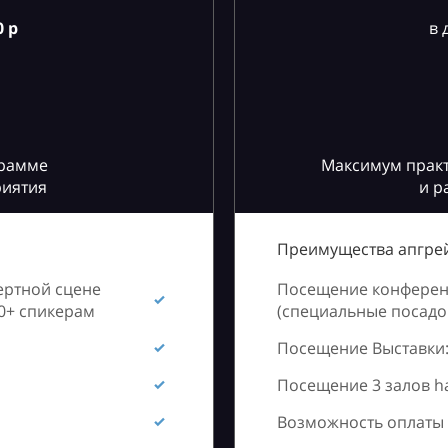
 р
в 
грамме
Максимум практ
риятия
и р
Преимущества апгрей
ертной сцене
Посещение конференц
60+ спикерам
(специальные посадоч
Посещение Выставки:
Посещение 3 залов h
Возможность оплаты 