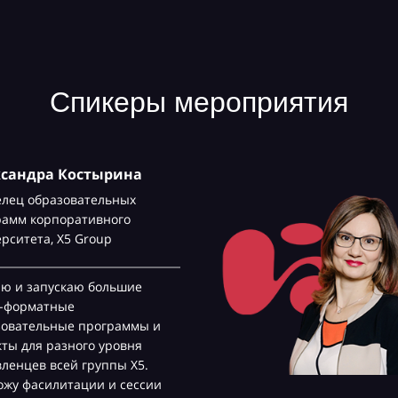
Спикеры мероприятия
ксандра Костырина
елец образовательных
рамм корпоративного
ерситета,
Х5 Group
аю и запускаю большие
с-форматные
зовательные программы и
ты для разного уровня
ленцев всей группы Х5.
жу фасилитации и сессии