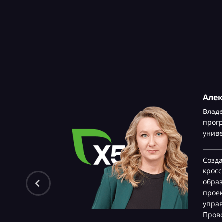
Але
Влад
прог
унив
Созд
крос
обра
проек
управ
Прово