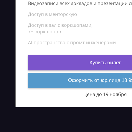
Видеозаписи всех докладов и презентации 
Доступ в менторскую
Доступ в зал с воркшопами,
7+ воркшопов
AI-пространство с промт-инженерами
Купить билет
Оформить от юр.лица 18 9
Цена до 19 ноября