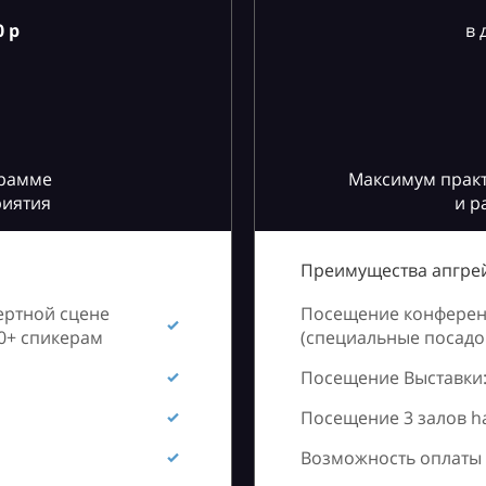
 р
в 
грамме
Максимум практ
риятия
и р
Преимущества апгрей
ертной сцене
Посещение конференц
60+ спикерам
(специальные посадоч
Посещение Выставки:
Посещение 3 залов h
Возможность оплаты 