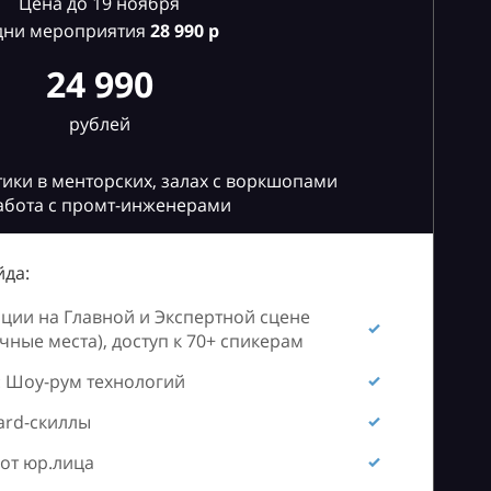
Цена до 19 ноября
дни мероприятия
28
990 р
24 990
рублей
ики в менторских, залах с воркшопами
абота с промт-инженерами
да:
ии на Главной и Экспертной сцене
ные места), доступ к 70+ спикерам
 Шоу-рум технологий
ard-скиллы
от юр.лица