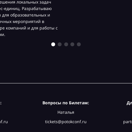
ешения локальных задач
ес-единиц. Разрабатываю
 для образовательных и
очных мероприятий в
ре компаний и для работы с
ми.
:
Вопросы по Билетам:
Дл
Наталья
f.ru
tickets@potokconf.ru
part