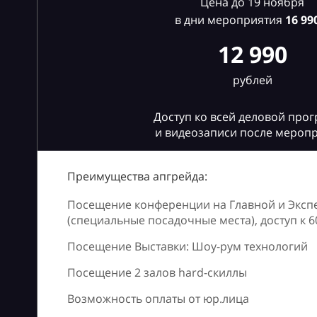
Цена до 19 ноября
в дни мероприятия
16
990
12 990
рублей
Доступ ко всей деловой про
и видеозаписи после мероп
Преимущества апгрейда:
Посещение конференции на Главной и Эксп
(специальные посадочные места), доступ к 
Посещение Выставки: Шоу-рум технологий
Посещение 2 залов hard-скиллы
Возможность оплаты от юр.лица