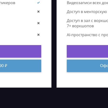
спикеров
Видеозаписи всех до
Доступ в менторскую
Доступ в зал с воркш
7+ воркшопов
AI-пространство с п
90 ₽
Офо