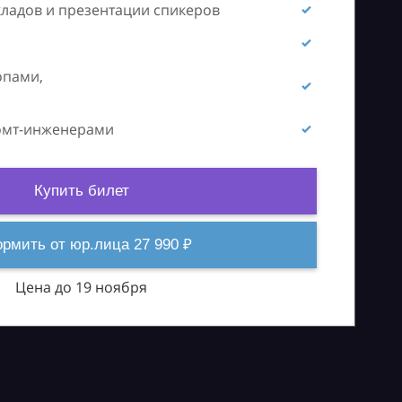
кладов и презентации спикеров
опами,
ромт-инженерами
Купить билет
рмить от юр.лица 27 990 ₽
Цена до 19 ноября