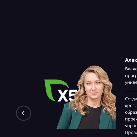
Але
Влад
прог
унив
Созд
крос
обра
проек
управ
Прово