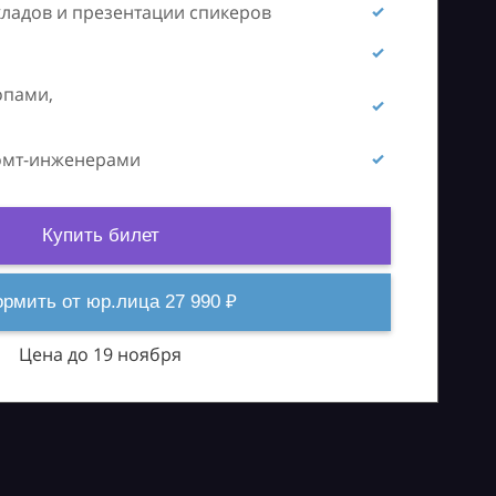
кладов и презентации спикеров
опами,
ромт-инженерами
Купить билет
рмить от юр.лица 27 990 ₽
Цена до 19 ноября