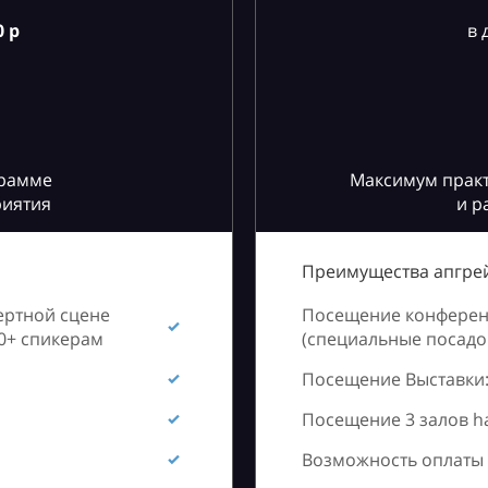
 р
в 
грамме
Максимум практ
риятия
и р
Преимущества апгрей
ертной сцене
Посещение конференц
60+ спикерам
(специальные посадоч
Посещение Выставки:
Посещение 3 залов h
Возможность оплаты 