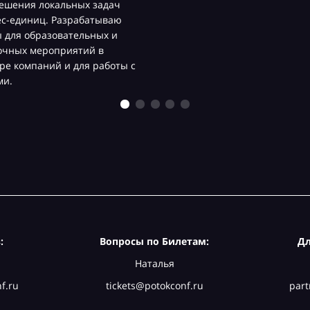
ешения локальных задач
ес-единиц. Разрабатываю
 для образовательных и
очных мероприятий в
ре компаний и для работы с
ми.
:
Вопросы по Билетам:
Дл
Наталья
f.ru
tickets@potokconf.ru
part