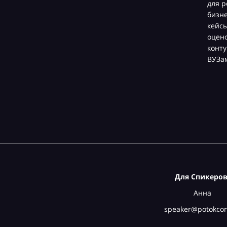
для р
бизн
кейсы
оцен
конту
ВУЗа
Для Спикеров
Анна
speaker@potokcon