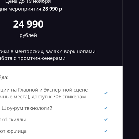
Цена до 19 ноября
дни мероприятия
28
990 р
24 990
рублей
ики в менторских, залах с воркшопами
абота с промт-инженерами
да:
ии на Главной и Экспертной сцене
ные места), доступ к 70+ спикерам
 Шоу-рум технологий
ard-скиллы
от юр.лица