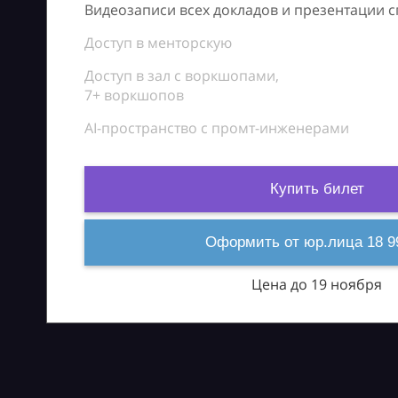
Видеозаписи всех докладов и презентации 
Доступ в менторскую
Доступ в зал с воркшопами,
7+ воркшопов
AI-пространство с промт-инженерами
Купить билет
Оформить от юр.лица 18 9
Цена до 19 ноября