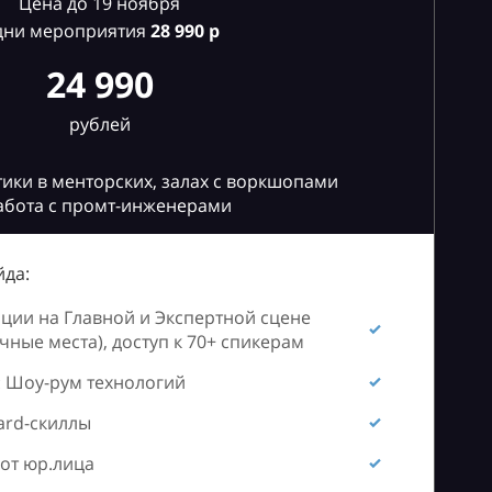
Цена до 19 ноября
дни мероприятия
28
990 р
24 990
рублей
ики в менторских, залах с воркшопами
абота с промт-инженерами
да:
ии на Главной и Экспертной сцене
ные места), доступ к 70+ спикерам
 Шоу-рум технологий
ard-скиллы
от юр.лица