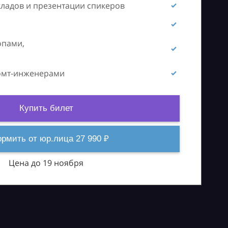
кладов и презентации спикеров
опами,
ромт-инженерами
Купить билет
рмить от юр.лица 27 990 ₽
Цена до 19 ноября