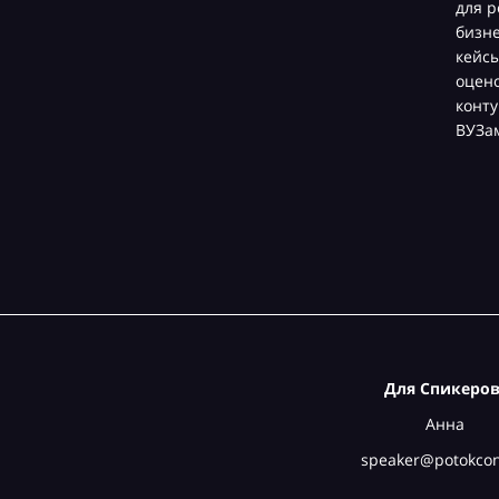
для р
бизн
кейсы
оцен
конту
ВУЗа
Для Спикеров
Анна
speaker@potokcon