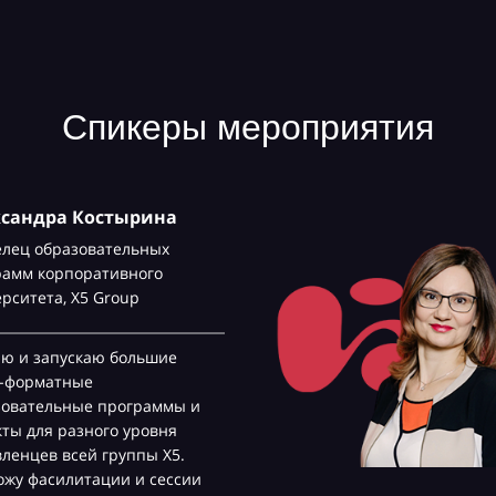
Спикеры мероприятия
ксандра Костырина
елец образовательных
рамм корпоративного
ерситета,
Х5 Group
аю и запускаю большие
с-форматные
зовательные программы и
ты для разного уровня
ленцев всей группы Х5.
жу фасилитации и сессии