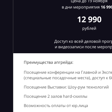
Цена до 19 ноября
в дни мероприятия
16
990
12 990
рублей
Доступ ко всей деловой про
и видеозаписи после мероп
Преимущества апгрейда:
Посещение конференции на Главной и Эксп
(специальные посадочные места), доступ к 
Посещение Выставки: Шоу-рум технологий
Посещение 2 залов hard-скиллы
Возможность оплаты от юр.лица