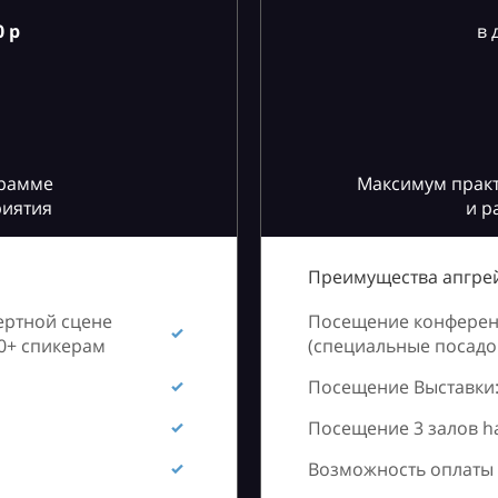
 р
в 
грамме
Максимум практ
риятия
и р
Преимущества апгрей
ертной сцене
Посещение конференц
60+ спикерам
(специальные посадоч
Посещение Выставки:
Посещение 3 залов h
Возможность оплаты 