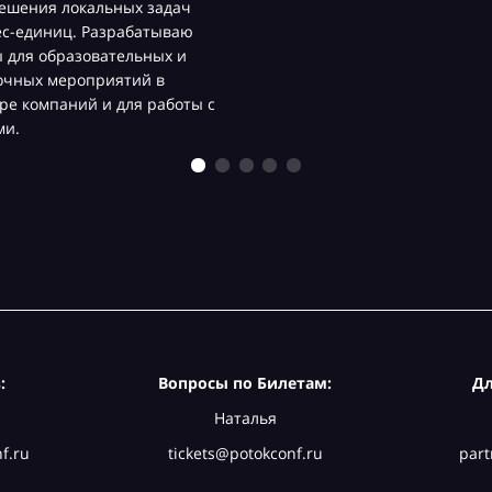
ешения локальных задач
ес-единиц. Разрабатываю
 для образовательных и
очных мероприятий в
ре компаний и для работы с
ми.
:
Вопросы по Билетам:
Дл
Наталья
f.ru
tickets@potokconf.ru
part