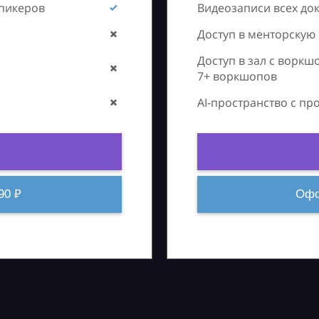
спикеров
Видеозаписи всех до
Доступ в менторскую
Доступ в зал с воркш
7+ воркшопов
AI-пространство с п
90 ₽
Офо