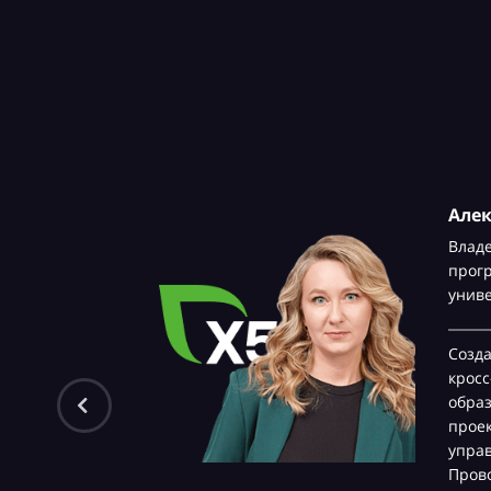
Але
Влад
прог
унив
Созд
крос
обра
проек
управ
Прово