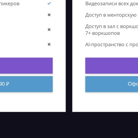
спикеров
Видеозаписи всех до
Доступ в менторскую
Доступ в зал с воркш
7+ воркшопов
AI-пространство с п
90 ₽
Офо