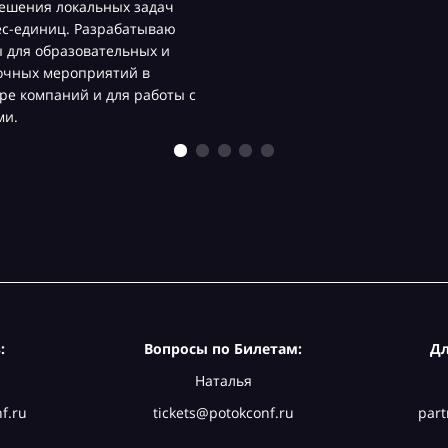
ешения локальных задач
ес-единиц. Разрабатываю
 для образовательных и
очных мероприятий в
ре компаний и для работы с
ми.
:
Вопросы по Билетам:
Дл
Наталья
f.ru
tickets@potokconf.ru
part