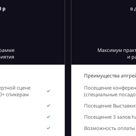
 р
в 
грамме
Максимум практ
риятия
и р
Преимущества апгрей
ертной сцене
Посещение конференц
60+ спикерам
(специальные посадоч
Посещение Выставки:
Посещение 3 залов h
Возможность оплаты 