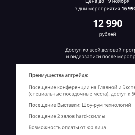
Цена до 19 ноября
в дни мероприятия
16
990
12 990
рублей
Доступ ко всей деловой про
и видеозаписи после мероп
Преимущества апгрейда:
Посещение конференции на Главной и Эксп
(специальные посадочные места), доступ к 
Посещение Выставки: Шоу-рум технологий
Посещение 2 залов hard-скиллы
Возможность оплаты от юр.лица