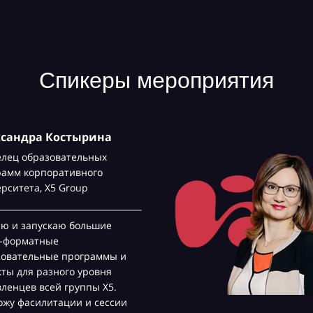
Спикеры мероприятия
ксандра Костырина
елец образовательных
рамм корпоративного
ерситета,
Х5 Group
аю и запускаю большие
с-форматные
зовательные программы и
ты для разного уровня
ленцев всей группы Х5.
жу фасилитации и сессии