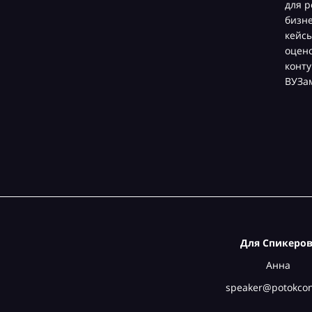
для р
бизн
кейсы
оцен
конту
ВУЗа
Для Спикеров
Анна
speaker@potokcon