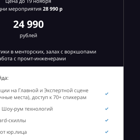
Цена до 19 ноября
дни мероприятия
28
990 р
24 990
рублей
ики в менторских, залах с воркшопами
абота с промт-инженерами
да:
ии на Главной и Экспертной сцене
ные места), доступ к 70+ спикерам
 Шоу-рум технологий
ard-скиллы
от юр.лица