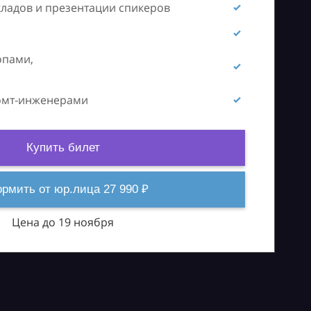
кладов и презентации спикеров
опами,
ромт-инженерами
Купить билет
рмить от юр.лица 27 990 ₽
Цена до 19 ноября