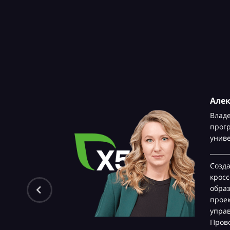
Але
Влад
прог
унив
Созд
крос
обра
проек
управ
Прово