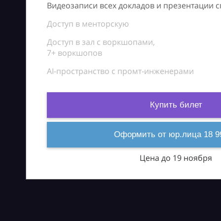
Видеозаписи всех докладов и презентации 
Доступ в менторскую
Доступ в зал с воркшопами,
7+ воркшопов
AI-пространство с промт-инженерами
Купить билет
Оформить от юр.лица 18 9
Цена до 19 ноября