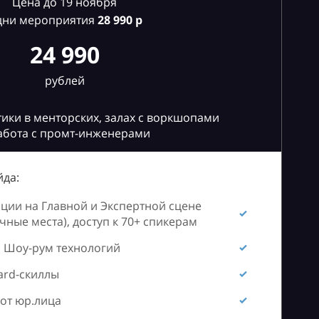
Цена до 19 ноября
дни мероприятия
28
990 р
24 990
рублей
ики в менторских, залах с воркшопами
абота с промт-инженерами
да:
ии на Главной и Экспертной сцене
ные места), доступ к 70+ спикерам
 Шоу-рум технологий
ard-скиллы
от юр.лица