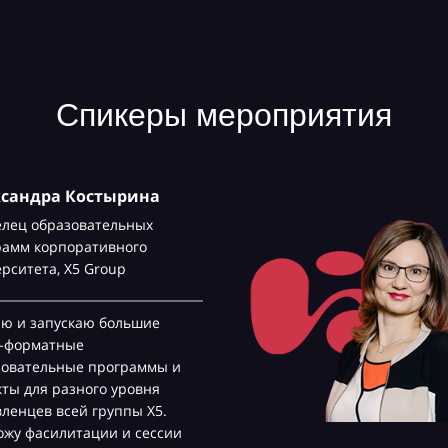
Спикеры мероприятия
ксандра Костырина
елец образовательных
рамм корпоративного
ерситета,
Х5 Group
аю и запускаю большие
с-форматные
зовательные программы и
ты для разного уровня
ленцев всей группы Х5.
жу фасилитации и сессии