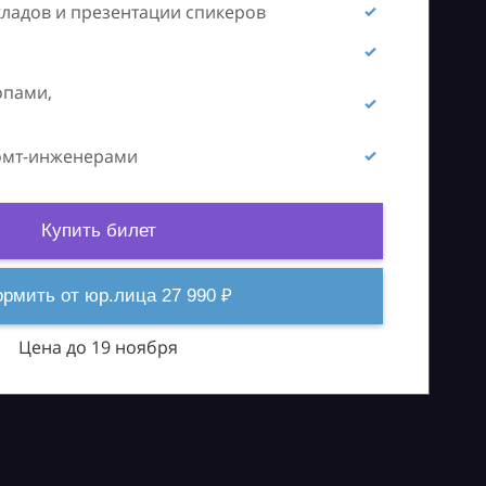
кладов и презентации спикеров
опами,
ромт-инженерами
Купить билет
рмить от юр.лица 27 990 ₽
Цена до 19 ноября