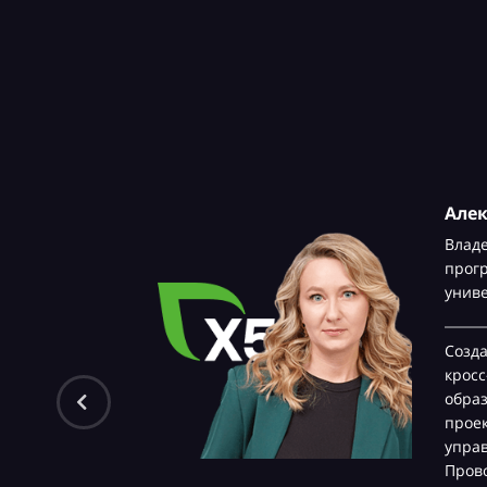
Але
Влад
прог
унив
Созд
крос
обра
проек
управ
Прово