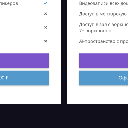
спикеров
Видеозаписи всех до
Доступ в менторскую
Доступ в зал с воркш
7+ воркшопов
AI-пространство с п
90 ₽
Офо