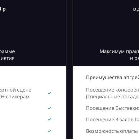
 р
в 
грамме
Максимум практ
риятия
и р
Преимущества апгрей
ертной сцене
Посещение конференц
60+ спикерам
(специальные посадоч
Посещение Выставки:
Посещение 3 залов h
Возможность оплаты 