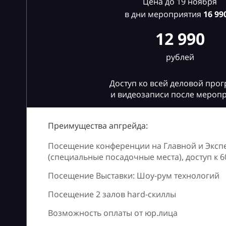
Цена до 19 ноября
в дни мероприятия
16
990
12 990
рублей
Доступ ко всей деловой про
и видеозаписи после мероп
Преимущества апгрейда:
Посещение конференции на Главной и Эксп
(специальные посадочные места), доступ к 
Посещение Выставки: Шоу-рум технологий
Посещение 2 залов hard-скиллы
Возможность оплаты от юр.лица