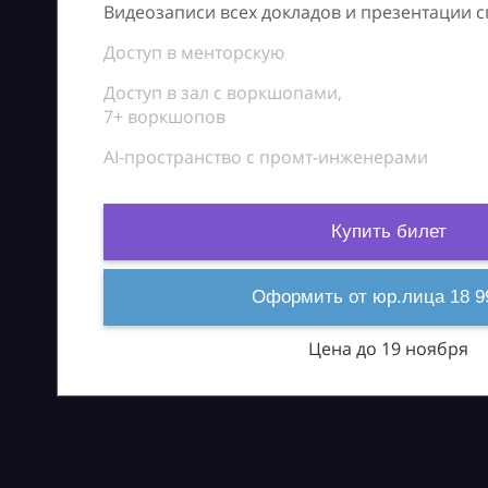
Видеозаписи всех докладов и презентации 
Доступ в менторскую
Доступ в зал с воркшопами,
7+ воркшопов
AI-пространство с промт-инженерами
Купить билет
Оформить от юр.лица 18 9
Цена до 19 ноября