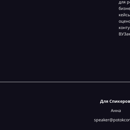
для р
бизн
кейсы
оцен
конту
ВУЗа
Для Спикеров
Анна
speaker@potokcon