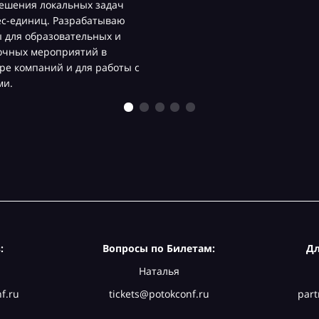
ешения локальных задач
ес-единиц. Разрабатываю
 для образовательных и
очных мероприятий в
ре компаний и для работы с
ми.
:
Вопросы по Билетам:
Дл
Наталья
f.ru
tickets@potokconf.ru
part