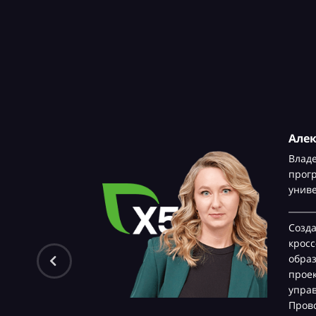
Але
Влад
прог
унив
Созд
крос
обра
проек
управ
Прово