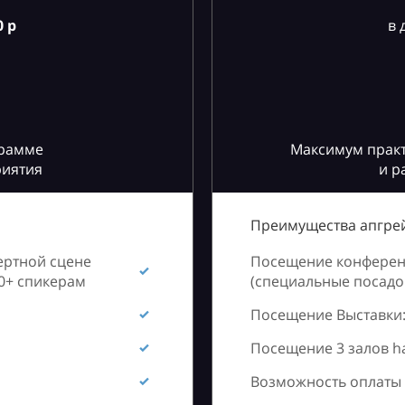
 р
в 
грамме
Максимум практ
риятия
и р
Преимущества апгрей
ертной сцене
Посещение конференц
60+ спикерам
(специальные посадоч
Посещение Выставки:
Посещение 3 залов h
Возможность оплаты 