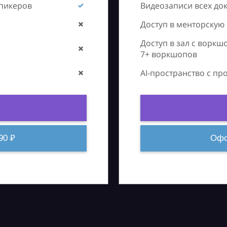
спикеров
Видеозаписи всех до
Доступ в менторскую
Доступ в зал с воркш
7+ воркшопов
AI-пространство с п
90 ₽
Офо