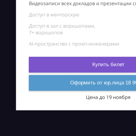
Видеозаписи всех докладов и презентации 
Доступ в менторскую
Доступ в зал с воркшопами,
7+ воркшопов
AI-пространство с промт-инженерами
Купить билет
Оформить от юр.лица 18 9
Цена до 19 ноября