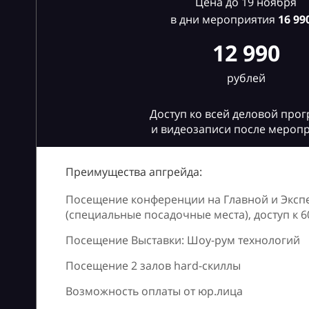
Цена до 19 ноября
в дни мероприятия
16
990
12 990
рублей
Доступ ко всей деловой про
и видеозаписи после мероп
Преимущества апгрейда:
Посещение конференции на Главной и Эксп
(специальные посадочные места), доступ к 
Посещение Выставки: Шоу-рум технологий
Посещение 2 залов hard-скиллы
Возможность оплаты от юр.лица