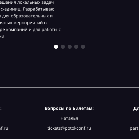
ешения локальных задач
ес-единиц. Разрабатываю
 для образовательных и
очных мероприятий в
ре компаний и для работы с
ми.
:
Вопросы по Билетам:
Дл
Наталья
f.ru
tickets@potokconf.ru
part