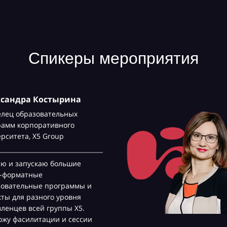
Спикеры мероприятия
ксандра Костырина
елец образовательных
рамм корпоративного
ерситета,
Х5 Group
аю и запускаю большие
с-форматные
зовательные программы и
ты для разного уровня
ленцев всей группы Х5.
жу фасилитации и сессии