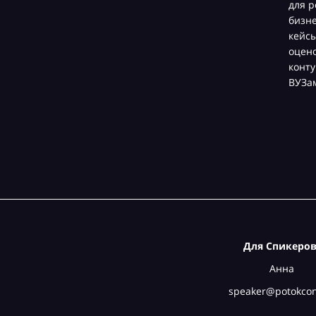
для р
бизн
кейсы
оцен
конту
ВУЗа
Для Спикеров
Анна
speaker@potokcon