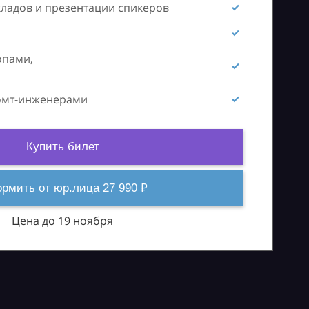
кладов и презентации спикеров
опами,
ромт-инженерами
Купить билет
рмить от юр.лица 27 990 ₽
Цена до 19 ноября