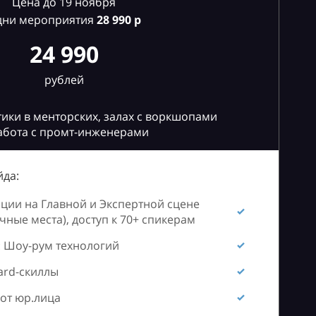
Цена до 19 ноября
дни мероприятия
28
990 р
24 990
рублей
ики в менторских, залах с воркшопами
абота с промт-инженерами
да:
ии на Главной и Экспертной сцене
ные места), доступ к 70+ спикерам
 Шоу-рум технологий
ard-скиллы
от юр.лица