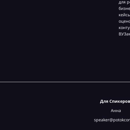
для р
бизн
кейсы
оцен
конту
ВУЗа
Для Спикеров
Анна
speaker@potokcon