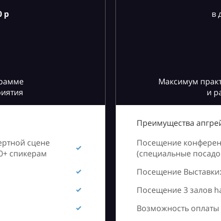
 р
в 
грамме
Максимум практ
риятия
и р
Преимущества апгрей
ертной сцене
Посещение конференц
60+ спикерам
(специальные посадоч
Посещение Выставки:
Посещение 3 залов h
Возможность оплаты 