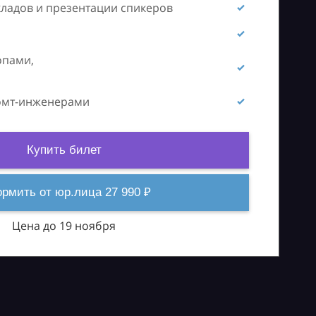
кладов и презентации спикеров
опами,
ромт-инженерами
Купить билет
рмить от юр.лица 27 990 ₽
Цена до 19 ноября