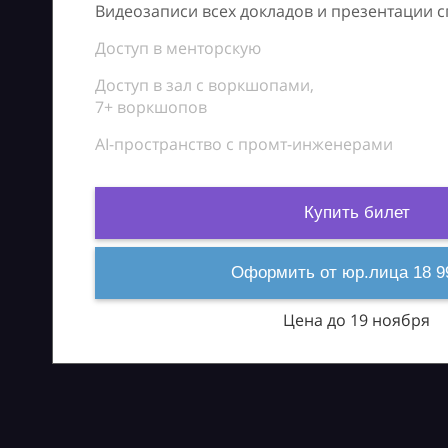
Видеозаписи всех докладов и презентации 
Доступ в менторскую
Доступ в зал с воркшопами,
7+ воркшопов
AI-пространство с промт-инженерами
Купить билет
Оформить от юр.лица 18 9
Цена до 19 ноября