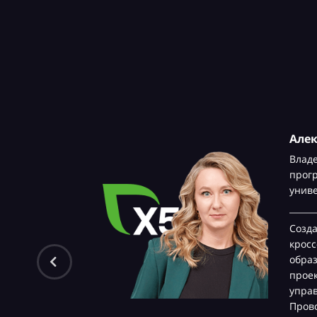
Але
Влад
прог
унив
Созд
крос
обра
проек
управ
Прово