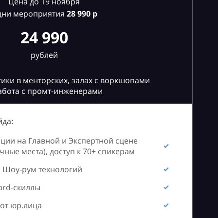
Цена до 19 ноября
дни мероприятия
28
990 р
24 990
рублей
ики в менторских, залах с воркшопами
абота с промт-инженерами
да:
ии на Главной и Экспертной сцене
ные места), доступ к 70+ спикерам
 Шоу-рум технологий
ard-скиллы
от юр.лица