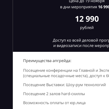
Цена до 19 ноября
в дни мероприятия
16
990
12 990
рублей
Доступ ко всей деловой про
и видеозаписи после мероп
Преимущества апгрейда:
Посещение конференции на Главной и Эксп
(специальные посадочные места), доступ к 
Посещение Выставки: Шоу-рум технологий
Посещение 2 залов hard-скиллы
Возможность оплаты от юр.лица