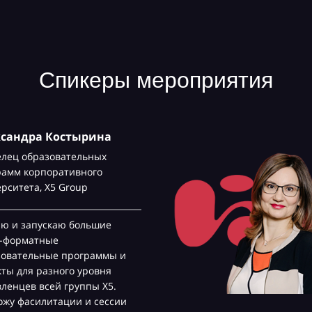
Спикеры мероприятия
ксандра Костырина
елец образовательных
рамм корпоративного
ерситета,
Х5 Group
аю и запускаю большие
с-форматные
зовательные программы и
ты для разного уровня
ленцев всей группы Х5.
жу фасилитации и сессии