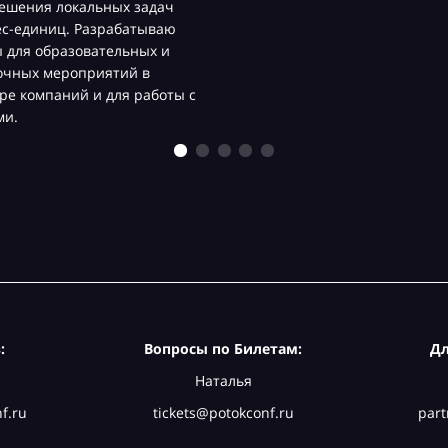
ешения локальных задач
ес-единиц. Разрабатываю
 для образовательных и
очных мероприятий в
ре компаний и для работы с
ми.
:
Вопросы по Билетам:
Дл
Наталья
f.ru
tickets@potokconf.ru
part