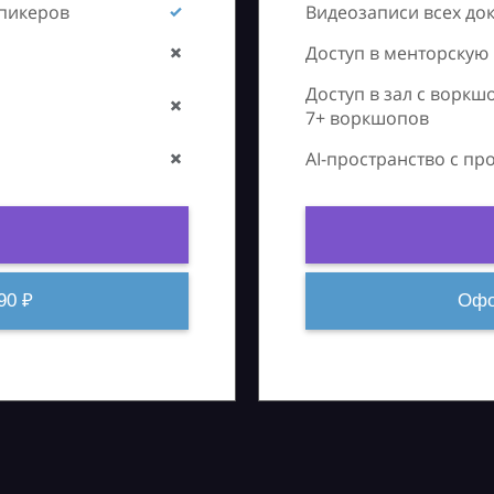
спикеров
Видеозаписи всех до
Доступ в менторскую
Доступ в зал с воркш
7+ воркшопов
AI-пространство с п
90 ₽
Офо