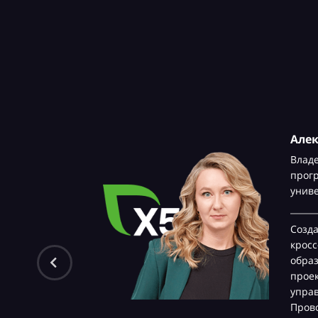
Але
Влад
прог
унив
Созд
крос
обра
проек
управ
Прово