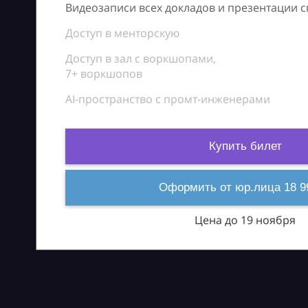
Видеозаписи всех докладов и презентации 
Доступ в менторскую
Доступ в зал с воркшопами,
7+ воркшопов
AI-пространство с промт-инженерами
Купить билет
Оформить от юр.лица 18 9
Цена до 19 ноября