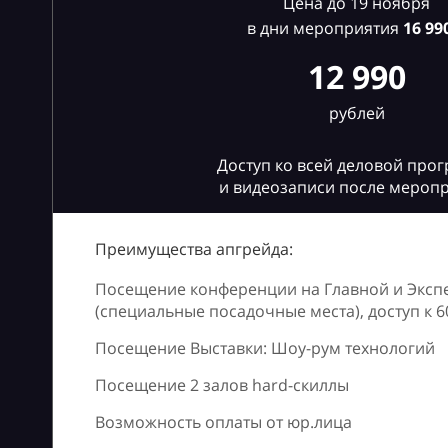
Цена до 19 ноября
в дни мероприятия
16
990
12 990
рублей
Доступ ко всей деловой про
и видеозаписи после мероп
Преимущества апгрейда:
Посещение конференции на Главной и Эксп
(специальные посадочные места), доступ к 
Посещение Выставки: Шоу-рум технологий
Посещение 2 залов hard-скиллы
Возможность оплаты от юр.лица