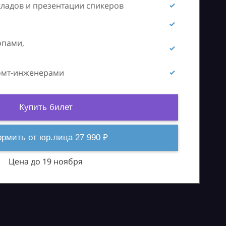
кладов и презентации спикеров
опами,
ромт-инженерами
Купить билет
рмить от юр.лица 27 990 ₽
Цена до 19 ноября