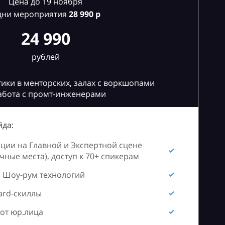
Цена до 19 ноября
дни мероприятия
28
990 р
24 990
рублей
ики в менторских, залах с воркшопами
абота с промт-инженерами
да:
ии на Главной и Экспертной сцене
ные места), доступ к 70+ спикерам
 Шоу-рум технологий
ard-скиллы
от юр.лица