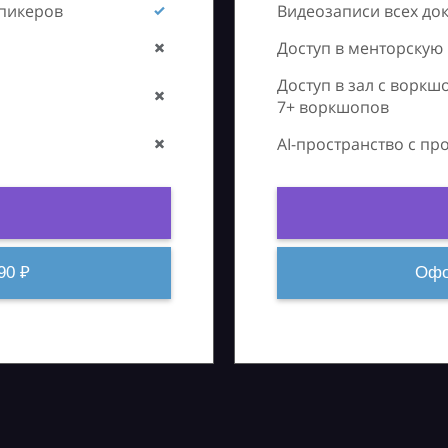
спикеров
Видеозаписи всех до
Доступ в менторскую
Доступ в зал с воркш
7+ воркшопов
AI-пространство с п
90 ₽
Офо