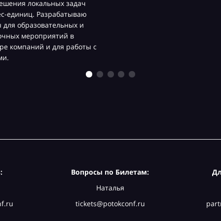
ешения локальных задач
ес-единиц. Разрабатываю
 для образовательных и
очных мероприятий в
ре компаний и для работы с
ми.
:
Вопросы по Билетам:
Дл
Наталья
f.ru
tickets@potokconf.ru
part