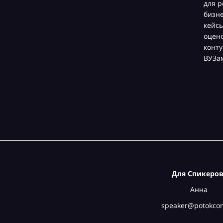
для р
бизн
кейсы
оцен
конту
ВУЗа
Для Спикеров
Анна
speaker@potokcon