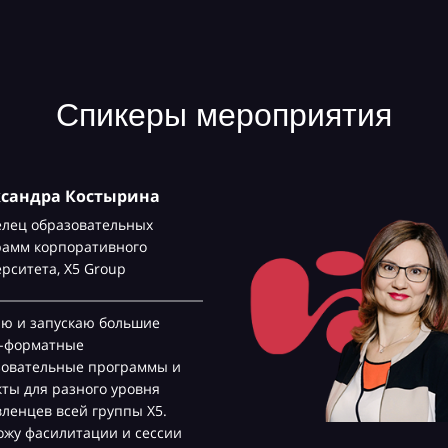
Спикеры мероприятия
ксандра Костырина
елец образовательных
рамм корпоративного
ерситета,
Х5 Group
аю и запускаю большие
с-форматные
зовательные программы и
ты для разного уровня
ленцев всей группы Х5.
жу фасилитации и сессии