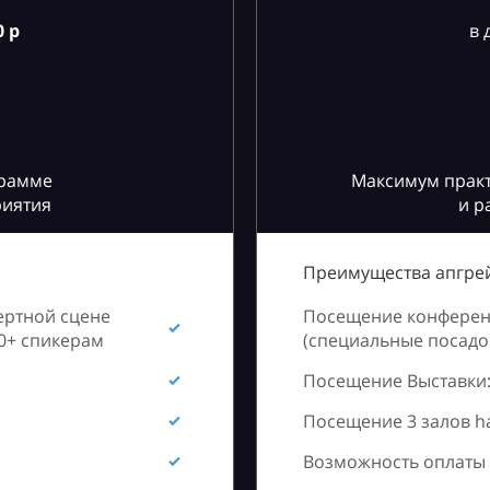
 р
в 
грамме
Максимум практ
риятия
и р
Преимущества апгрей
ертной сцене
Посещение конференц
60+ спикерам
(специальные посадоч
Посещение Выставки:
Посещение 3 залов h
Возможность оплаты 