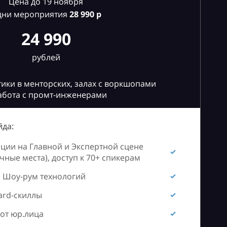
Цена до 19 ноября
дни мероприятия
28
990 р
24 990
рублей
ики в менторских, залах с воркшопами
абота с промт-инженерами
да:
ии на Главной и Экспертной сцене
ные места), доступ к 70+ спикерам
 Шоу-рум технологий
ard-скиллы
от юр.лица