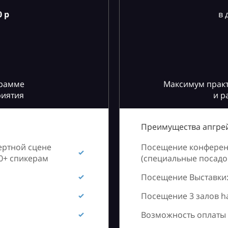
 р
в 
грамме
Максимум практ
риятия
и р
Преимущества апгрей
ертной сцене
Посещение конференц
60+ спикерам
(специальные посадоч
Посещение Выставки:
Посещение 3 залов h
Возможность оплаты 