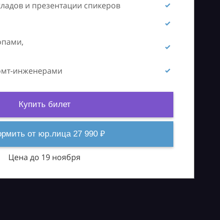
кладов и презентации спикеров
опами,
ромт-инженерами
Купить билет
рмить от юр.лица 27 990 ₽
Цена до 19 ноября