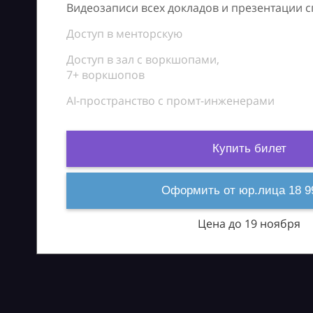
Видеозаписи всех докладов и презентации 
Доступ в менторскую
Доступ в зал с воркшопами,
7+ воркшопов
AI-пространство с промт-инженерами
Купить билет
Оформить от юр.лица 18 9
Цена до 19 ноября