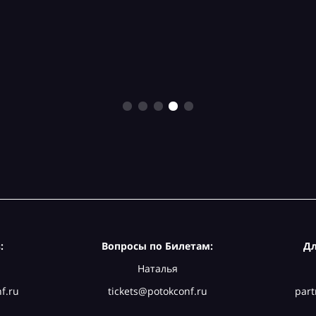
:
Вопросы по Билетам:
Дл
Наталья
f.ru
tickets@potokconf.ru
part