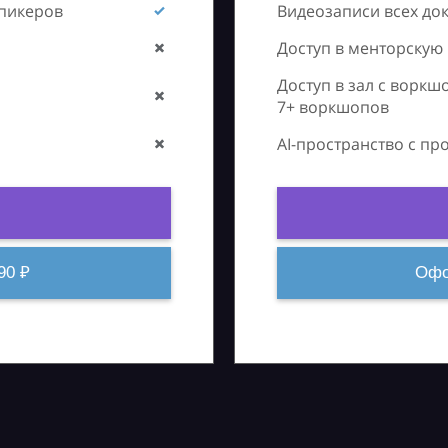
спикеров
Видеозаписи всех до
Доступ в менторскую
Доступ в зал с воркш
7+ воркшопов
AI-пространство с п
90 ₽
Офо