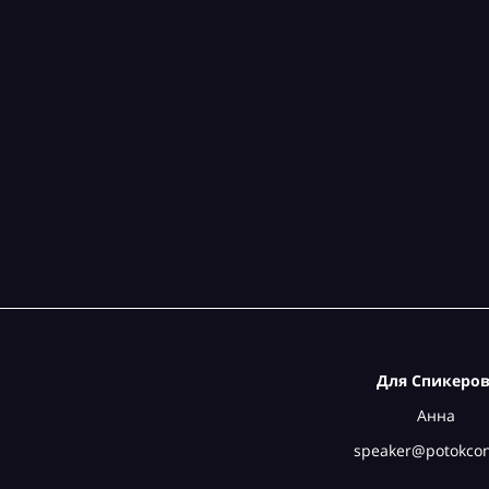
«Важнее кофе
Для Спикеров
Анна
speaker@potokcon