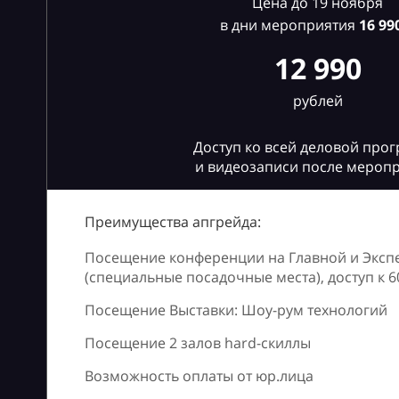
Цена до 19 ноября
в дни мероприятия
16
990
12 990
рублей
Доступ ко всей деловой про
и видеозаписи после мероп
Преимущества апгрейда:
Посещение конференции на Главной и Эксп
(специальные посадочные места), доступ к 
Посещение Выставки: Шоу-рум технологий
Посещение 2 залов hard-скиллы
Возможность оплаты от юр.лица