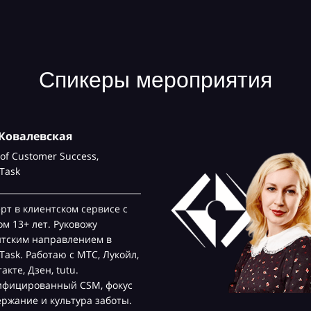
Спикеры мероприятия
Ковалевская
of Customer Success,
Task
рт в клиентском сервисе с
м 13+ лет. Руковожу
нтским направлением в
ask. Работаю с МТС, Лукойл,
акте, Дзен, tutu.
ифицированный CSM, фокус
ржание и культура заботы.