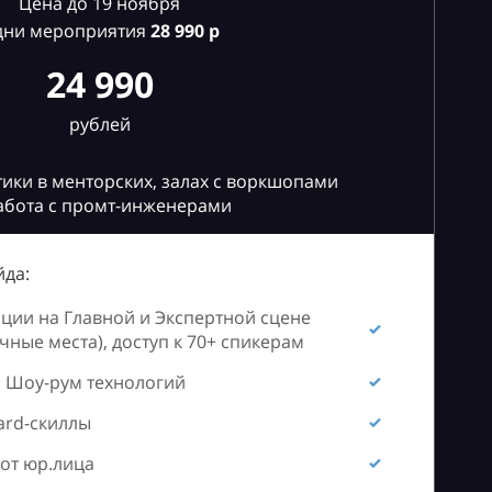
Цена до 19 ноября
дни мероприятия
28
990 р
24 990
рублей
ики в менторских, залах с воркшопами
абота с промт-инженерами
да:
ии на Главной и Экспертной сцене
ные места), доступ к 70+ спикерам
 Шоу-рум технологий
ard-скиллы
от юр.лица