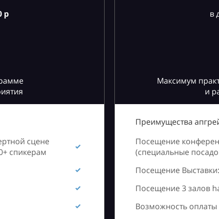
 р
в 
грамме
Максимум практ
риятия
и р
Преимущества апгрей
ертной сцене
Посещение конференц
60+ спикерам
(специальные посадоч
Посещение Выставки:
Посещение 3 залов h
Возможность оплаты 