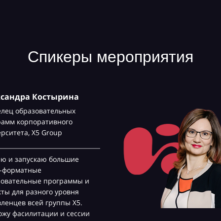
Спикеры мероприятия
ксандра Костырина
елец образовательных
рамм корпоративного
ерситета,
Х5 Group
аю и запускаю большие
с-форматные
зовательные программы и
ты для разного уровня
ленцев всей группы Х5.
жу фасилитации и сессии