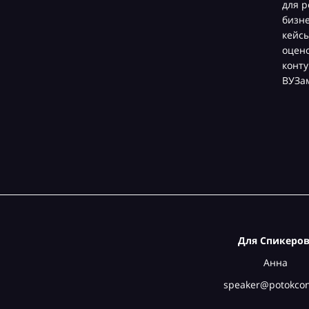
для р
бизн
кейсы
оцен
конту
ВУЗа
Для Спикеров
Анна
speaker@potokcon