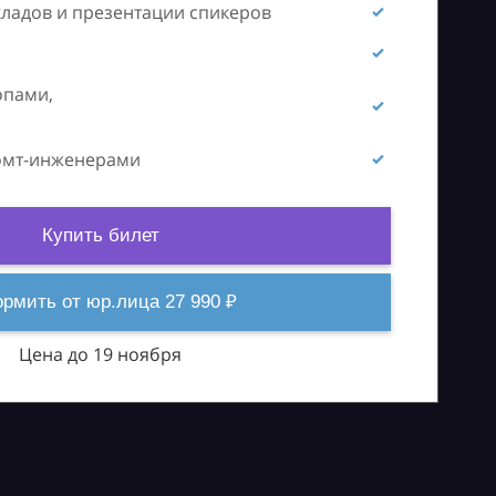
кладов и презентации спикеров
опами,
ромт-инженерами
Купить билет
рмить от юр.лица 27 990 ₽
Цена до 19 ноября