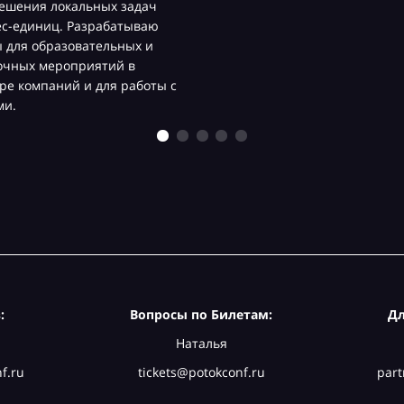
ешения локальных задач
ес-единиц. Разрабатываю
 для образовательных и
очных мероприятий в
ре компаний и для работы с
ми.
:
Вопросы по Билетам:
Дл
Наталья
f.ru
tickets@potokconf.ru
part