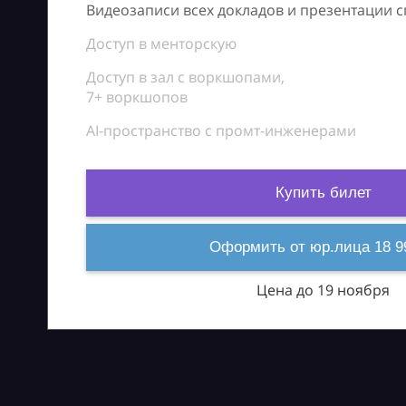
Видеозаписи всех докладов и презентации 
Доступ в менторскую
Доступ в зал с воркшопами,
7+ воркшопов
AI-пространство с промт-инженерами
Купить билет
Оформить от юр.лица 18 9
Цена до 19 ноября