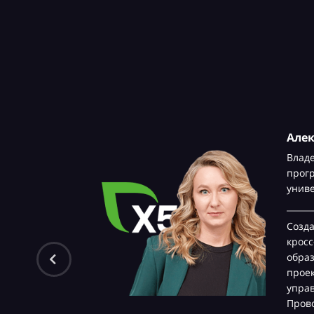
Але
Влад
прог
унив
Созд
крос
обра
проек
управ
Прово