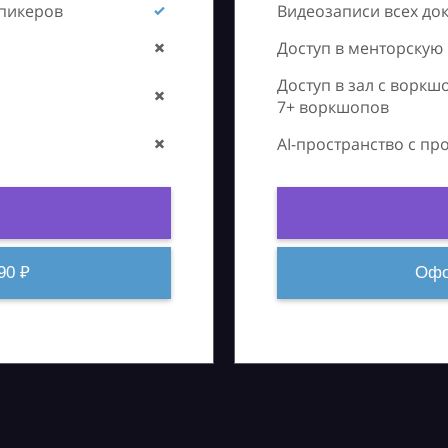
спикеров
Видеозаписи всех до
Доступ в менторскую
Доступ в зал с воркш
7+ воркшопов
AI-пространство с п
90 ₽
Офо