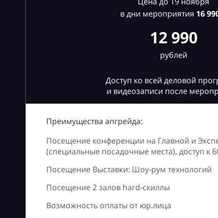
Цена до 19 ноября
в дни мероприятия
16
990
12 990
рублей
Доступ ко всей деловой про
и видеозаписи после мероп
Преимущества апгрейда:
Посещение конференции на Главной и Эксп
(специальные посадочные места), доступ к 
Посещение Выставки: Шоу-рум технологий
Посещение 2 залов hard-скиллы
Возможность оплаты от юр.лица