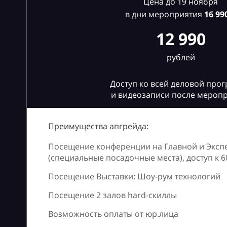
Цена до 19 ноября
в дни мероприятия
16
990
12 990
рублей
Доступ ко всей деловой про
и видеозаписи после мероп
Преимущества апгрейда:
Посещение конференции на Главной и Эксп
(специальные посадочные места), доступ к 
Посещение Выставки: Шоу-рум технологий
Посещение 2 залов hard-скиллы
Возможность оплаты от юр.лица