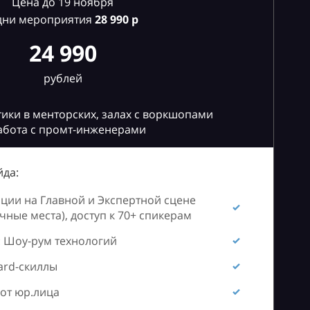
Цена до 19 ноября
дни мероприятия
28
990 р
24 990
рублей
ики в менторских, залах с воркшопами
абота с промт-инженерами
да:
ии на Главной и Экспертной сцене
ные места), доступ к 70+ спикерам
 Шоу-рум технологий
ard-скиллы
от юр.лица