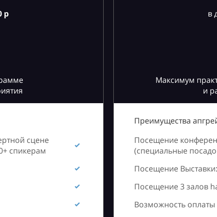
 р
в 
грамме
Максимум практ
риятия
и р
Преимущества апгрей
ертной сцене
Посещение конференц
60+ спикерам
(специальные посадоч
Посещение Выставки:
Посещение 3 залов h
Возможность оплаты 