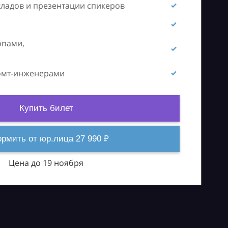
кладов и презентации спикеров
опами,
ромт-инженерами
Купить билет
рмить от юр.лица 27 990 ₽
Цена до 19 ноября