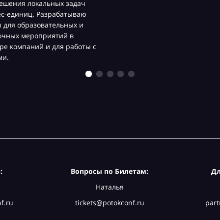
ешения локальных задач
ес-единиц. Разрабатываю
 для образовательных и
очных мероприятий в
ре компаний и для работы с
ми.
:
Вопросы по Билетам:
Дл
Наталья
f.ru
tickets@potokconf.ru
part