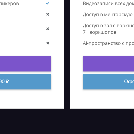
спикеров
Видеозаписи всех до
Доступ в менторскую
Доступ в зал с воркш
7+ воркшопов
AI-пространство с п
90 ₽
Офо