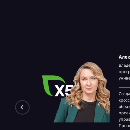
Але
Влад
прог
унив
Созд
крос
обра
проек
управ
Прово