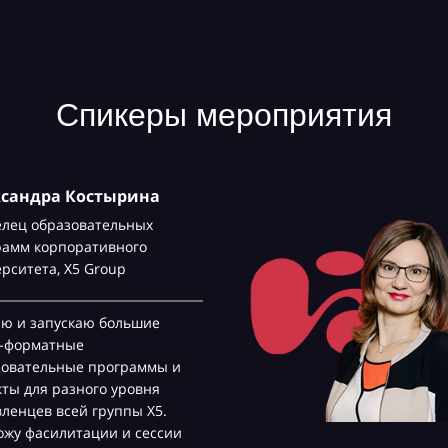
Спикеры мероприятия
ксандра Костырина
елец образовательных
рамм корпоративного
ерситета,
Х5 Group
аю и запускаю большие
с-форматные
зовательные программы и
ты для разного уровня
ленцев всей группы Х5.
жу фасилитации и сессии