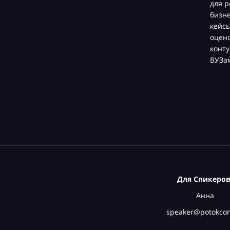
для р
бизн
кейсы
оцен
конту
ВУЗа
Для Спикеров
Анна
speaker@potokcon