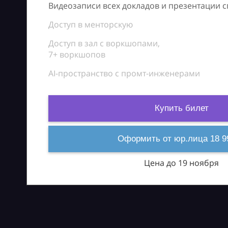
Видеозаписи всех докладов и презентации 
Доступ в менторскую
Доступ в зал с воркшопами,
7+ воркшопов
AI-пространство с промт-инженерами
Купить билет
Оформить от юр.лица 18 9
Цена до 19 ноября