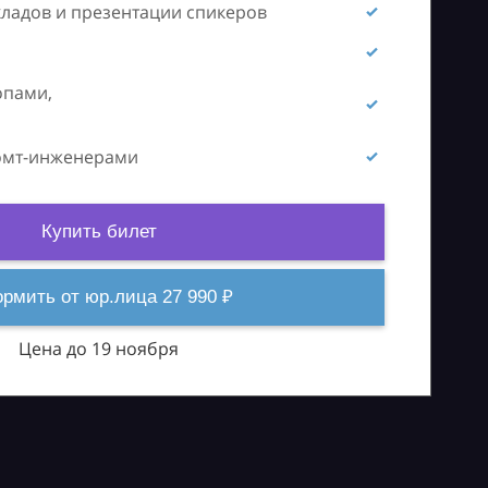
кладов и презентации спикеров
опами,
ромт-инженерами
Купить билет
рмить от юр.лица 27 990 ₽
Цена до 19 ноября