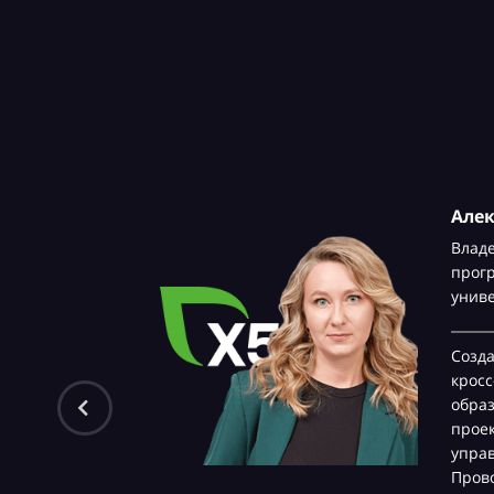
Але
Влад
прог
унив
Созд
крос
обра
проек
управ
Прово