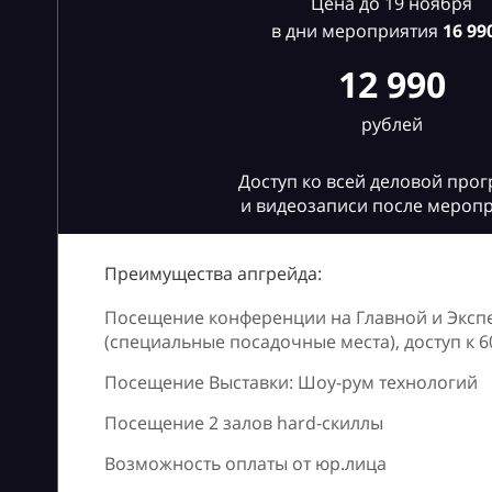
Цена до 19 ноября
в дни мероприятия
16
990
12 990
рублей
Доступ ко всей деловой про
и видеозаписи после мероп
Преимущества апгрейда:
Посещение конференции на Главной и Эксп
(специальные посадочные места), доступ к 
Посещение Выставки: Шоу-рум технологий
Посещение 2 залов hard-скиллы
Возможность оплаты от юр.лица