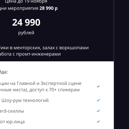
Цена до 19 ноября
дни мероприятия
28
990 р
24 990
рублей
ики в менторских, залах с воркшопами
абота с промт-инженерами
да:
ии на Главной и Экспертной сцене
ные места), доступ к 70+ спикерам
 Шоу-рум технологий
ard-скиллы
от юр.лица