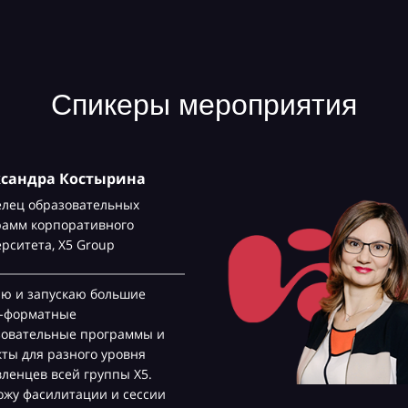
Спикеры мероприятия
ксандра Костырина
елец образовательных
рамм корпоративного
ерситета,
Х5 Group
аю и запускаю большие
с-форматные
зовательные программы и
ты для разного уровня
ленцев всей группы Х5.
жу фасилитации и сессии