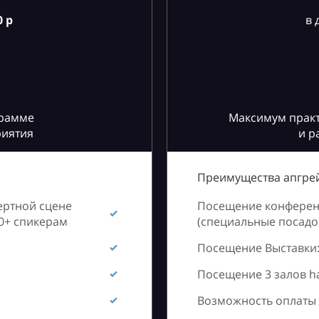
 р
в 
грамме
Максимум практ
риятия
и р
Преимущества апгрей
ертной сцене
Посещение конференц
60+ спикерам
(специальные посадоч
Посещение Выставки:
Посещение 3 залов h
Возможность оплаты 