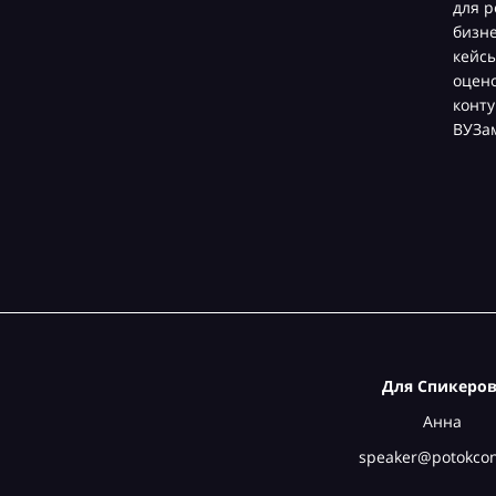
для р
бизн
кейсы
оцен
конту
ВУЗа
Для Спикеров
Анна
speaker@potokcon