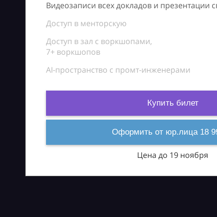
Видеозаписи всех докладов и презентации 
Доступ в менторскую
Доступ в зал с воркшопами,
7+ воркшопов
AI-пространство с промт-инженерами
Купить билет
Оформить от юр.лица 18 9
Цена до 19 ноября