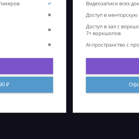
спикеров
Видеозаписи всех до
Доступ в менторскую
Доступ в зал с воркш
7+ воркшопов
AI-пространство с п
90 ₽
Офо