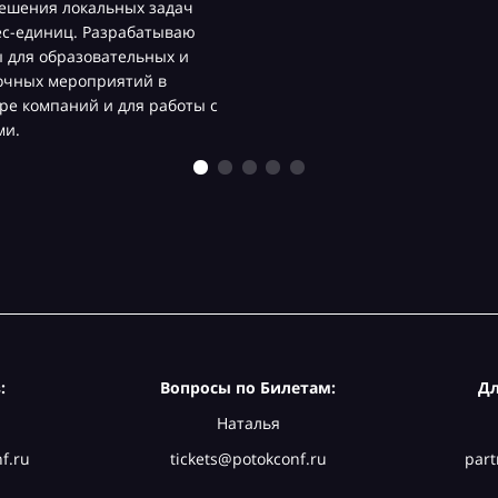
ешения локальных задач
ес-единиц. Разрабатываю
 для образовательных и
очных мероприятий в
ре компаний и для работы с
ми.
:
Вопросы по Билетам:
Дл
Наталья
f.ru
tickets@potokconf.ru
part