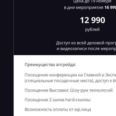
Цена до 19 ноября
в дни мероприятия
16
990
12 990
рублей
Доступ ко всей деловой про
и видеозаписи после мероп
Преимущества апгрейда:
Посещение конференции на Главной и Эксп
(специальные посадочные места), доступ к 
Посещение Выставки: Шоу-рум технологий
Посещение 2 залов hard-скиллы
Возможность оплаты от юр.лица