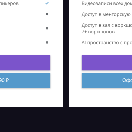
спикеров
Видеозаписи всех до
Доступ в менторскую
Доступ в зал с воркш
7+ воркшопов
AI-пространство с п
90 ₽
Офо