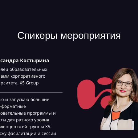
Спикеры мероприятия
ксандра Костырина
елец образовательных
рамм корпоративного
ерситета,
Х5 Group
аю и запускаю большие
с-форматные
зовательные программы и
ты для разного уровня
ленцев всей группы Х5.
жу фасилитации и сессии