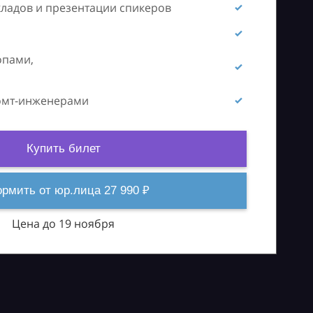
кладов и презентации спикеров
опами,
ромт-инженерами
Купить билет
рмить от юр.лица 27 990 ₽
Цена до 19 ноября