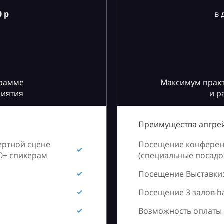
 р
в 
грамме
Максимум практ
риятия
и р
Преимущества апгрей
ертной сцене
Посещение конференц
60+ спикерам
(специальные посадоч
Посещение Выставки:
Посещение 3 залов h
Возможность оплаты 