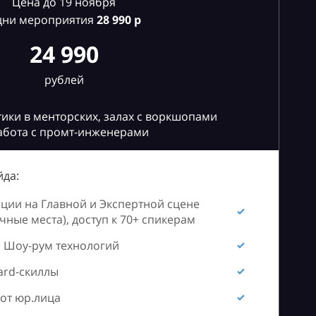
Цена до 19 ноября
дни мероприятия
28
990 р
24 990
рублей
ики в менторских, залах с воркшопами
абота с промт-инженерами
да:
ии на Главной и Экспертной сцене
ные места), доступ к 70+ спикерам
 Шоу-рум технологий
ard-скиллы
от юр.лица