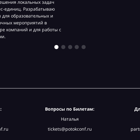
ешения локальных задач
ес-единиц. Разрабатываю
 для образовательных и
очных мероприятий в
ре компаний и для работы с
ми.
:
Вопросы по Билетам:
Дл
Наталья
f.ru
tickets@potokconf.ru
part