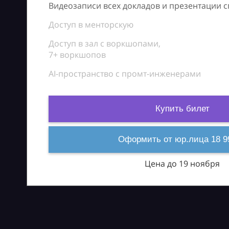
Видеозаписи всех докладов и презентации 
Доступ в менторскую
Доступ в зал с воркшопами,
7+ воркшопов
AI-пространство с промт-инженерами
Купить билет
Оформить от юр.лица 18 9
Цена до 19 ноября