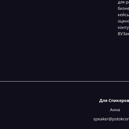
для р
бизн
кейсы
оцен
конту
ВУЗа
Для Спикеров
Анна
speaker@potokcon