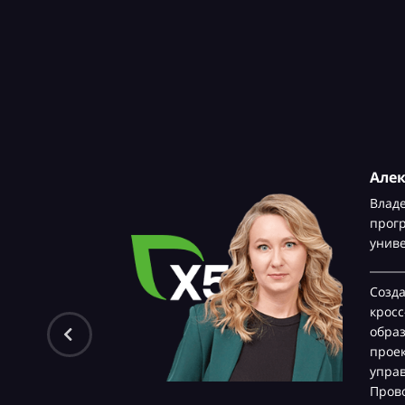
Але
Влад
прог
унив
Созд
крос
обра
проек
управ
Прово