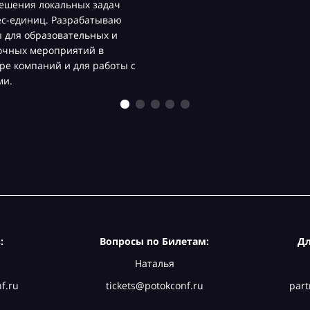
ешения локальных задач
ес-единиц. Разрабатываю
 для образовательных и
очных мероприятий в
ре компаний и для работы с
ми.
:
Вопросы по Билетам:
Дл
Наталья
f.ru
tickets@potokconf.ru
part