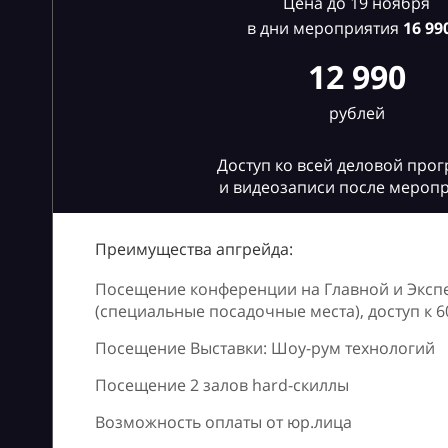
Цена до 19 ноября
в дни мероприятия
16
990
12 990
рублей
Доступ ко всей деловой про
и видеозаписи после мероп
Преимущества апгрейда:
Посещение конференции на Главной и Эксп
(специальные посадочные места), доступ к 
Посещение Выставки: Шоу-рум технологий
Посещение 2 залов hard-скиллы
Возможность оплаты от юр.лица