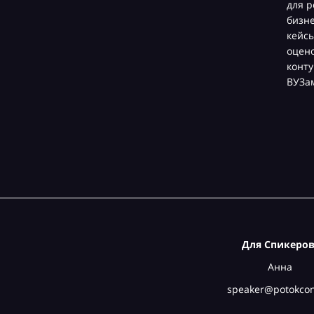
для р
бизн
кейсы
оцен
конту
ВУЗа
Для Спикеров
Анна
speaker@potokcon