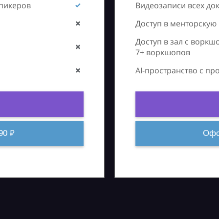
спикеров
Видеозаписи всех до
Доступ в менторскую
Доступ в зал с воркш
7+ воркшопов
AI-пространство с п
90 ₽
Офо