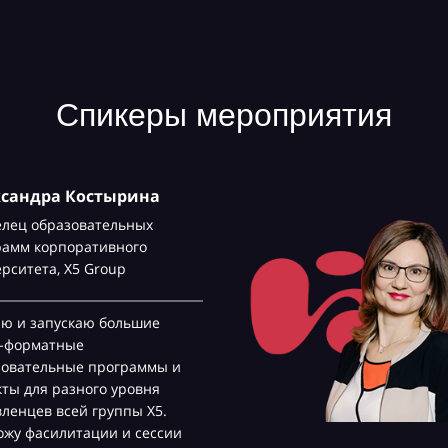
Спикеры мероприятия
ксандра Костырина
елец образовательных
рамм корпоративного
ерситета,
Х5 Group
аю и запускаю большие
с-форматные
зовательные программы и
ты для разного уровня
ленцев всей группы Х5.
жу фасилитации и сессии