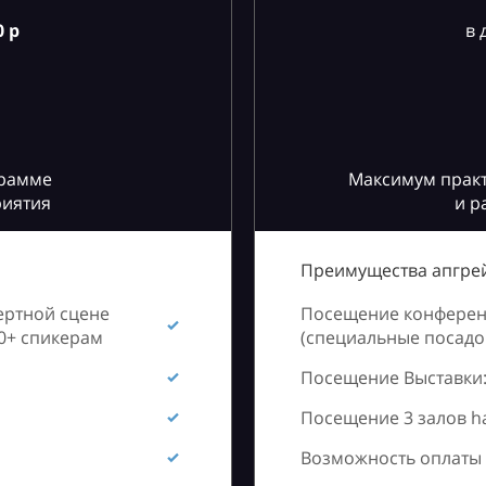
 р
в 
грамме
Максимум практ
риятия
и р
Преимущества апгрей
ертной сцене
Посещение конференц
60+ спикерам
(специальные посадоч
Посещение Выставки:
Посещение 3 залов h
Возможность оплаты 