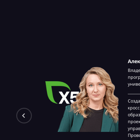
Але
Влад
прог
унив
Созд
крос
обра
проек
управ
Прово