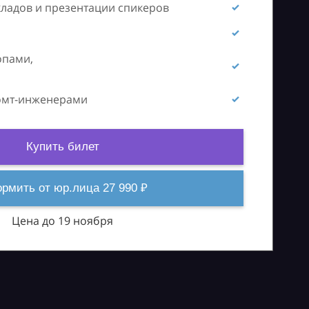
кладов и презентации спикеров
опами,
ромт-инженерами
Купить билет
рмить от юр.лица 27 990 ₽
Цена до 19 ноября