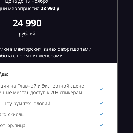
Цена до 19 ноября
дни мероприятия
28
990 р
24 990
рублей
ики в менторских, залах с воркшопами
абота с промт-инженерами
да:
ии на Главной и Экспертной сцене
ные места), доступ к 70+ спикерам
 Шоу-рум технологий
ard-скиллы
от юр.лица