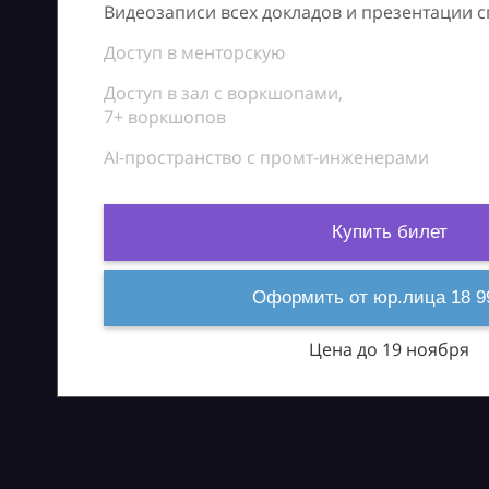
Видеозаписи всех докладов и презентации 
Доступ в менторскую
Доступ в зал с воркшопами,
7+ воркшопов
AI-пространство с промт-инженерами
Купить билет
Оформить от юр.лица 18 9
Цена до 19 ноября