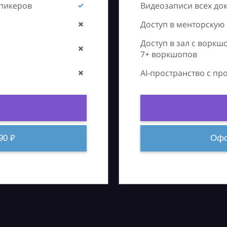
спикеров
Видеозаписи всех до
Доступ в менторскую
Доступ в зал с воркш
7+ воркшопов
AI-пространство с п
90 ₽
Офо