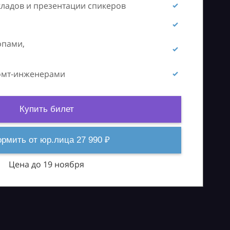
кладов и презентации спикеров
опами,
ромт-инженерами
Купить билет
рмить от юр.лица 27 990 ₽
Цена до 19 ноября