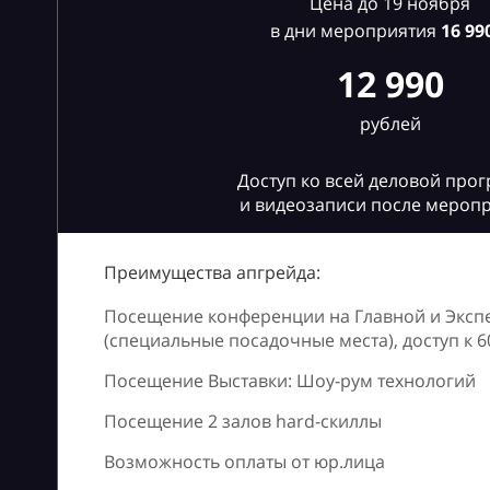
Цена до 19 ноября
в дни мероприятия
16
990
12 990
рублей
Доступ ко всей деловой про
и видеозаписи после мероп
Преимущества апгрейда:
Посещение конференции на Главной и Эксп
(специальные посадочные места), доступ к 
Посещение Выставки: Шоу-рум технологий
Посещение 2 залов hard-скиллы
Возможность оплаты от юр.лица