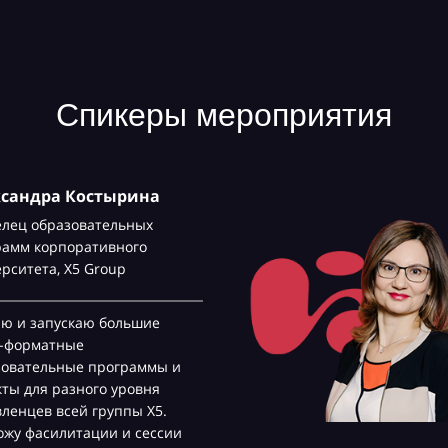
Спикеры мероприятия
ксандра Костырина
елец образовательных
рамм корпоративного
ерситета,
Х5 Group
аю и запускаю большие
с-форматные
зовательные программы и
ты для разного уровня
ленцев всей группы Х5.
жу фасилитации и сессии