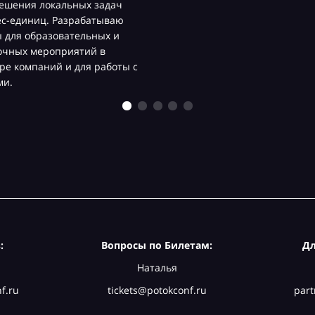
ешения локальных задач
ес-единиц. Разрабатываю
 для образовательных и
очных мероприятий в
ре компаний и для работы с
ми.
:
Вопросы по Билетам:
Дл
Наталья
f.ru
tickets@potokconf.ru
part