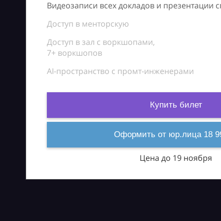
Видеозаписи всех докладов и презентации 
Доступ в менторскую
Доступ в зал с воркшопами,
7+ воркшопов
AI-пространство с промт-инженерами
Купить билет
Оформить от юр.лица 18 9
Цена до 19 ноября