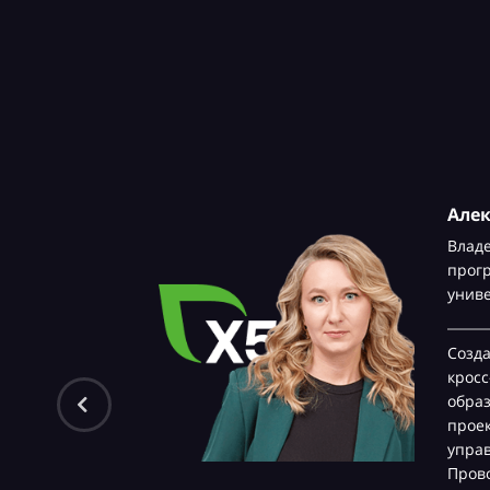
Але
Влад
прог
унив
Созд
крос
обра
проек
управ
Прово