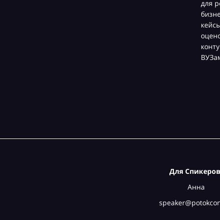
для р
бизн
кейсы
оцен
конту
ВУЗа
Для Спикеров
Анна
speaker@potokcon