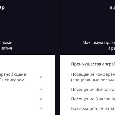
 р
в 
грамме
Максимум практ
риятия
и р
Преимущества апгрей
ертной сцене
Посещение конференц
60+ спикерам
(специальные посадоч
Посещение Выставки:
Посещение 3 залов h
Возможность оплаты 