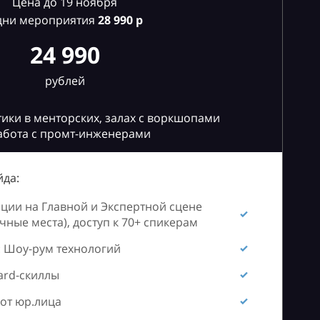
Цена до 19 ноября
дни мероприятия
28
990 р
24 990
рублей
ики в менторских, залах с воркшопами
абота с промт-инженерами
да:
ии на Главной и Экспертной сцене
ные места), доступ к 70+ спикерам
 Шоу-рум технологий
ard-скиллы
от юр.лица