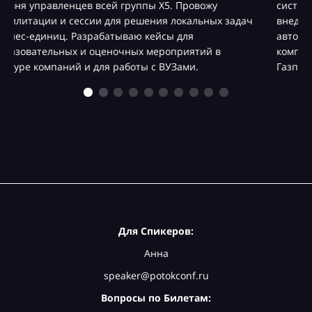
систем и проектов на растущих и падающих рынках,
ч
внедряла современные HR-технологии,
автоматизировала процессы. Работала в крупнейших
компаниях: МТС, Балтика, Carlsberg, Илим, ТПлюс,
Газпром Германия.
Для Спикеров:
Анна
speaker@potokconf.ru
Вопросы по Билетам: