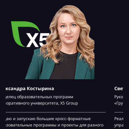
Светлана Старикова
Руководитель департамента развития Талантов,
ПАО
«Группа Черкизово»
Реализовывала организационные трансформации,
управляла затратами, оценкой эффективности HR-