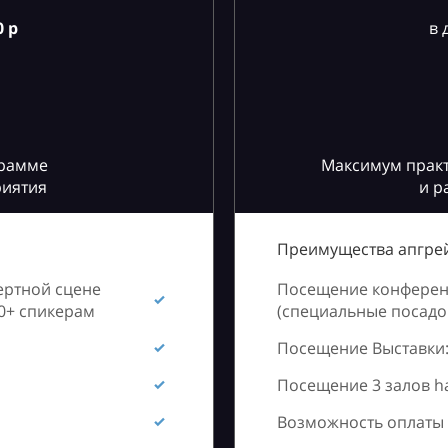
 р
в 
грамме
Максимум практ
риятия
и р
Преимущества апгрей
ертной сцене
Посещение конференц
60+ спикерам
(специальные посадоч
Посещение Выставки:
Посещение 3 залов h
Возможность оплаты 