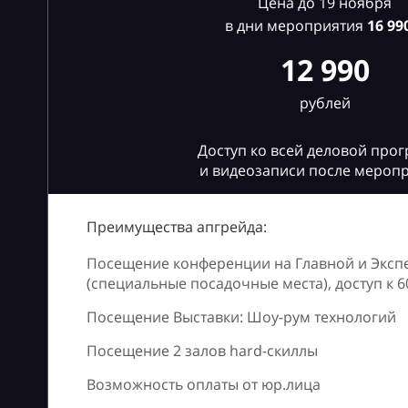
Цена до 19 ноября
в дни мероприятия
16
990
12 990
рублей
Доступ ко всей деловой про
и видеозаписи после мероп
Преимущества апгрейда:
Посещение конференции на Главной и Эксп
(специальные посадочные места), доступ к 
Посещение Выставки: Шоу-рум технологий
Посещение 2 залов hard-скиллы
Возможность оплаты от юр.лица