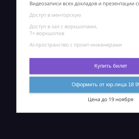
Видеозаписи всех докладов и презентации 
Доступ в менторскую
Доступ в зал с воркшопами,
7+ воркшопов
AI-пространство с промт-инженерами
Купить билет
Оформить от юр.лица 18 9
Цена до 19 ноября