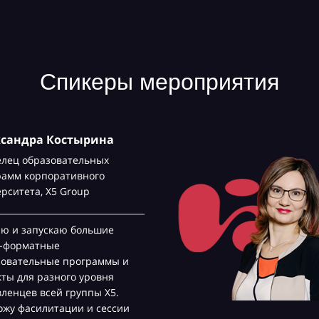
Спикеры мероприятия
ксандра Костырина
елец образовательных
рамм корпоративного
ерситета,
Х5 Group
аю и запускаю большие
с-форматные
зовательные программы и
ты для разного уровня
ленцев всей группы Х5.
жу фасилитации и сессии