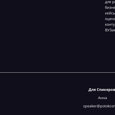
для р
бизн
кейсы
оцен
конту
ВУЗа
Для Спикеров
Анна
speaker@potokcon