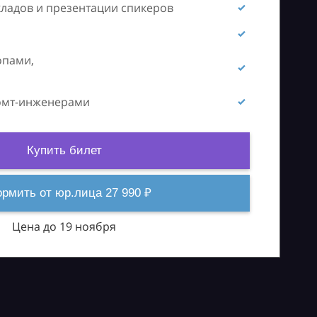
кладов и презентации спикеров
опами,
ромт-инженерами
Купить билет
рмить от юр.лица 27 990 ₽
Цена до 19 ноября