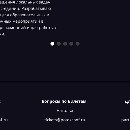
ешения локальных задач
ес-единиц. Разрабатываю
 для образовательных и
очных мероприятий в
ре компаний и для работы с
ми.
:
Вопросы по Билетам:
Дл
Наталья
f.ru
tickets@potokconf.ru
part