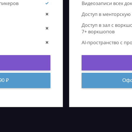
спикеров
Видеозаписи всех до
Доступ в менторскую
Доступ в зал с воркш
7+ воркшопов
AI-пространство с п
90 ₽
Офо