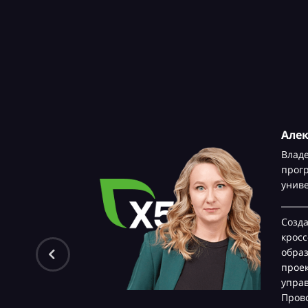
Але
Влад
прог
унив
Созд
крос
обра
проек
управ
Прово