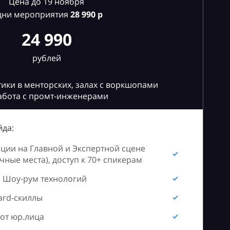
Цена до 19 ноября
дни мероприятия
28
990 р
24 990
рублей
ики в менторских, залах с воркшопами
абота с промт-инженерами
да:
ии на Главной и Экспертной сцене
ные места), доступ к 70+ спикерам
 Шоу-рум технологий
ard-скиллы
от юр.лица