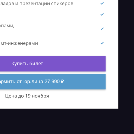
кладов и презентации спикеров
опами,
ромт-инженерами
Купить билет
рмить от юр.лица 27 990 ₽
Цена до 19 ноября