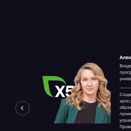
Але
Влад
прог
унив
Созд
крос
обра
проек
управ
Прово