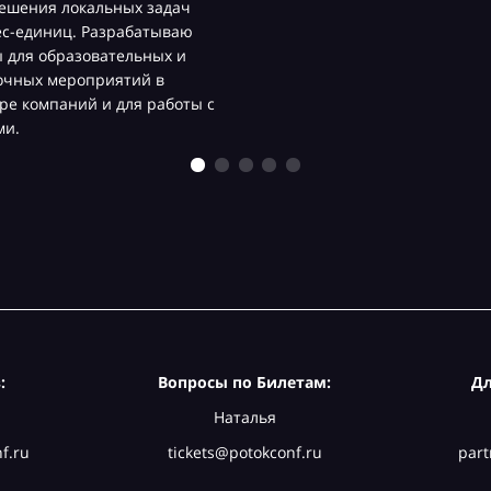
ешения локальных задач
ес-единиц. Разрабатываю
 для образовательных и
очных мероприятий в
ре компаний и для работы с
ми.
:
Вопросы по Билетам:
Дл
Наталья
f.ru
tickets@potokconf.ru
part