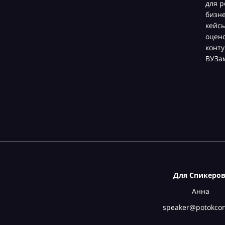
для р
бизн
кейсы
оцен
конту
ВУЗа
Для Спикеров
Анна
speaker@potokcon