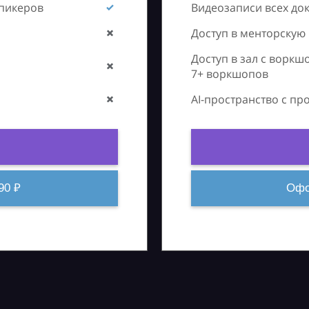
спикеров
Видеозаписи всех до
Доступ в менторскую
Доступ в зал с воркш
7+ воркшопов
AI-пространство с п
90 ₽
Офо