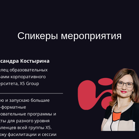
Спикеры мероприятия
ксандра Костырина
елец образовательных
рамм корпоративного
ерситета,
Х5 Group
аю и запускаю большие
с-форматные
зовательные программы и
ты для разного уровня
ленцев всей группы Х5.
жу фасилитации и сессии