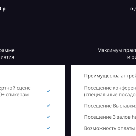
 р
в 
грамме
Максимум практ
риятия
и р
Преимущества апгрей
ертной сцене
Посещение конференц
60+ спикерам
(специальные посадоч
Посещение Выставки:
Посещение 3 залов h
Возможность оплаты 