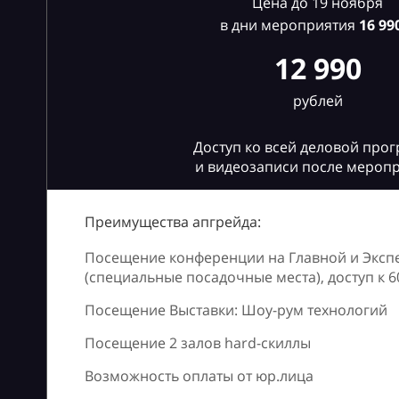
Цена до 19 ноября
в дни мероприятия
16
990
12 990
рублей
Доступ ко всей деловой про
и видеозаписи после мероп
Преимущества апгрейда:
Посещение конференции на Главной и Эксп
(специальные посадочные места), доступ к 
Посещение Выставки: Шоу-рум технологий
Посещение 2 залов hard-скиллы
Возможность оплаты от юр.лица