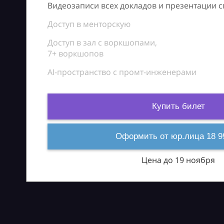
Видеозаписи всех докладов и презентации 
Доступ в менторскую
Доступ в зал с воркшопами,
7+ воркшопов
AI-пространство с промт-инженерами
Купить билет
Оформить от юр.лица 18 9
Цена до 19 ноября