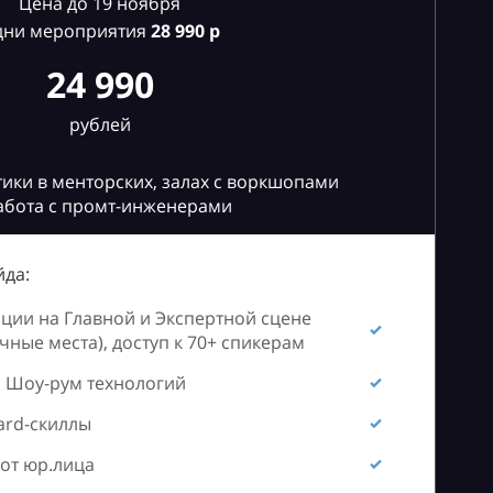
Цена до 19 ноября
дни мероприятия
28
990 р
24 990
рублей
ики в менторских, залах с воркшопами
абота с промт-инженерами
да:
ии на Главной и Экспертной сцене
ные места), доступ к 70+ спикерам
 Шоу-рум технологий
ard-скиллы
от юр.лица