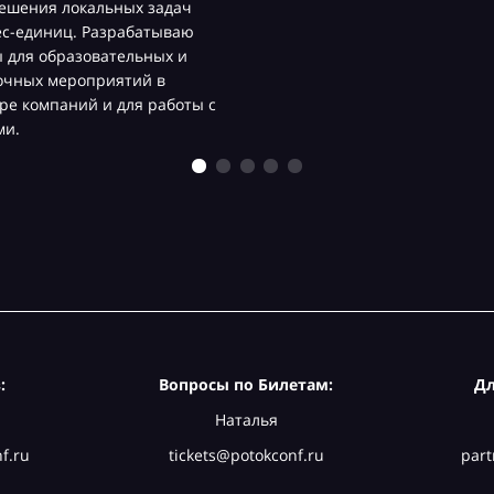
ешения локальных задач
ес-единиц. Разрабатываю
 для образовательных и
очных мероприятий в
ре компаний и для работы с
ми.
:
Вопросы по Билетам:
Дл
Наталья
f.ru
tickets@potokconf.ru
part