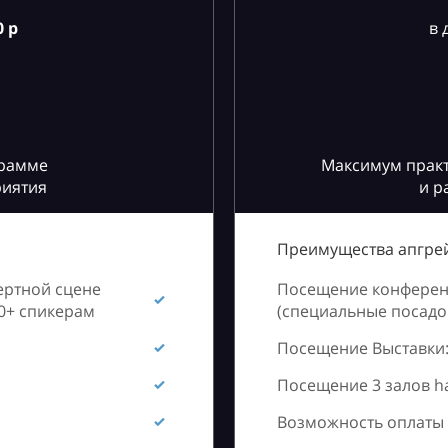
 р
в 
грамме
Максимум практ
риятия
и р
Преимущества апгрей
ертной сцене
Посещение конференц
60+ спикерам
(специальные посадоч
Посещение Выставки:
Посещение 3 залов h
Возможность оплаты 