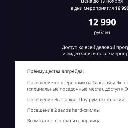
Цена до 19 ноября
в дни мероприятия
16
990
12 990
рублей
Доступ ко всей деловой про
и видеозаписи после мероп
Преимущества апгрейда:
Посещение конференции на Главной и Эксп
(специальные посадочные места), доступ к 
Посещение Выставки: Шоу-рум технологий
Посещение 2 залов hard-скиллы
Возможность оплаты от юр.лица