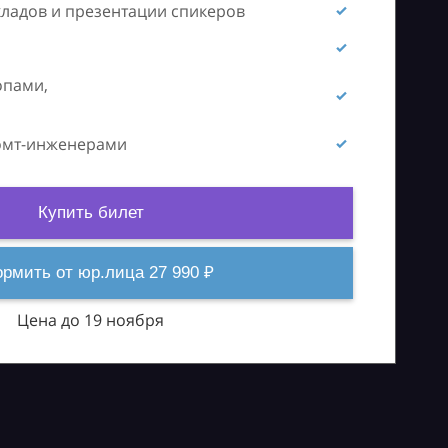
кладов и презентации спикеров
опами,
ромт-инженерами
Купить билет
рмить от юр.лица 27 990 ₽
Цена до 19 ноября