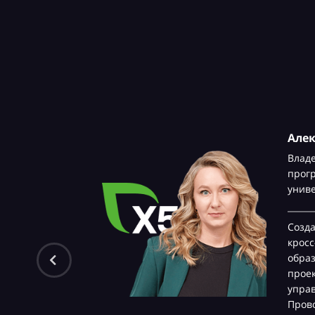
Але
Влад
прог
унив
Созд
крос
обра
проек
управ
Прово