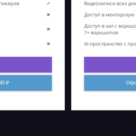
спикеров
Видеозаписи всех до
Доступ в менторскую
Доступ в зал с воркш
7+ воркшопов
AI-пространство с п
90 ₽
Офо