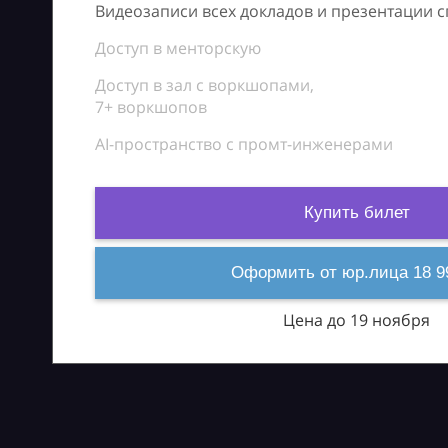
Видеозаписи всех докладов и презентации 
Доступ в менторскую
Доступ в зал с воркшопами,
7+ воркшопов
AI-пространство с промт-инженерами
Купить билет
Оформить от юр.лица 18 9
Цена до 19 ноября