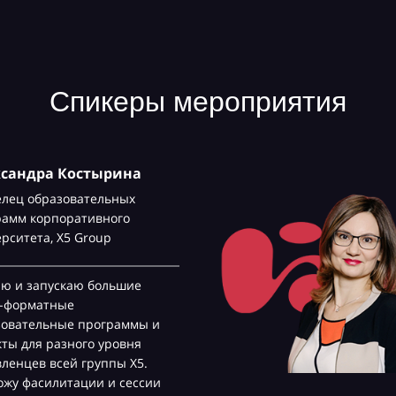
Спикеры мероприятия
ксандра Костырина
елец образовательных
рамм корпоративного
ерситета,
Х5 Group
аю и запускаю большие
с-форматные
зовательные программы и
ты для разного уровня
ленцев всей группы Х5.
жу фасилитации и сессии