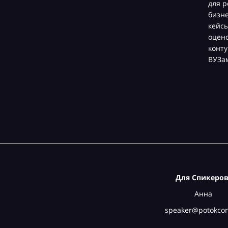
для р
бизн
кейсы
оцен
конту
ВУЗа
Для Спикеров
Анна
speaker@potokcon