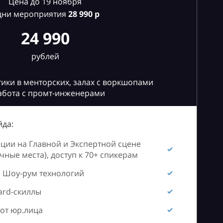
Цена до 19 ноября
дни мероприятия
28
990 р
24 990
рублей
ики в менторских, залах с воркшопами
абота с промт-инженерами
да:
ии на Главной и Экспертной сцене
ные места), доступ к 70+ спикерам
 Шоу-рум технологий
ard-скиллы
от юр.лица