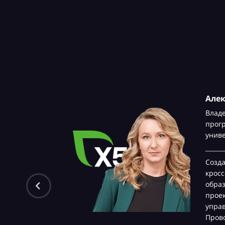
Але
Влад
прог
унив
Созд
крос
обра
проек
управ
Прово