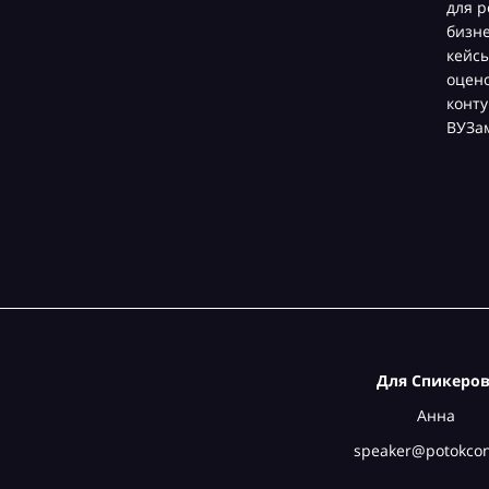
для р
бизн
кейсы
оцен
конту
ВУЗа
Для Спикеров
Анна
speaker@potokcon