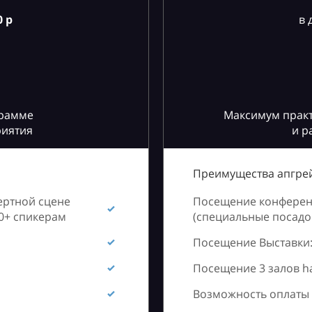
 р
в 
грамме
Максимум практ
риятия
и р
Преимущества апгрей
ертной сцене
Посещение конференц
60+ спикерам
(специальные посадоч
Посещение Выставки:
Посещение 3 залов h
Возможность оплаты 