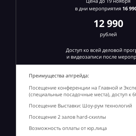
Цена до 19 ноября
в дни мероприятия
16
990
12 990
рублей
Доступ ко всей деловой про
и видеозаписи после мероп
Преимущества апгрейда:
Посещение конференции на Главной и Эксп
(специальные посадочные места), доступ к 
Посещение Выставки: Шоу-рум технологий
Посещение 2 залов hard-скиллы
Возможность оплаты от юр.лица