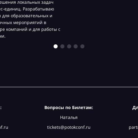
ешения локальных задач
ес-единиц. Разрабатываю
 для образовательных и
очных мероприятий в
ре компаний и для работы с
ми.
:
Вопросы по Билетам:
Дл
Наталья
f.ru
tickets@potokconf.ru
part