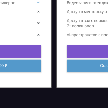
спикеров
Видеозаписи всех до
Доступ в менторскую
Доступ в зал с воркш
7+ воркшопов
AI-пространство с п
90 ₽
Офо