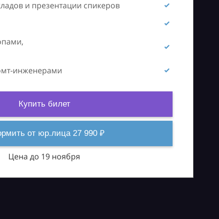
кладов и презентации спикеров
опами,
ромт-инженерами
Купить билет
рмить от юр.лица 27 990 ₽
Цена до 19 ноября