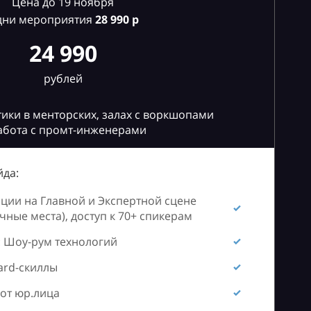
Цена до 19 ноября
дни мероприятия
28
990 р
24 990
рублей
ики в менторских, залах с воркшопами
абота с промт-инженерами
да:
ии на Главной и Экспертной сцене
ные места), доступ к 70+ спикерам
 Шоу-рум технологий
ard-скиллы
от юр.лица