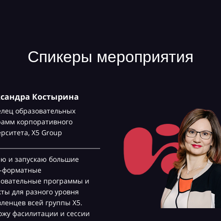
Спикеры мероприятия
ксандра Костырина
елец образовательных
рамм корпоративного
ерситета,
Х5 Group
аю и запускаю большие
с-форматные
зовательные программы и
ты для разного уровня
ленцев всей группы Х5.
жу фасилитации и сессии