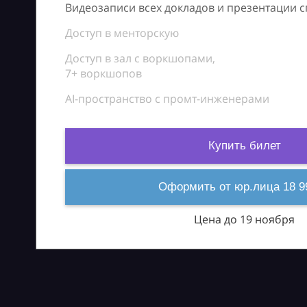
Видеозаписи всех докладов и презентации 
Доступ в менторскую
Доступ в зал с воркшопами,
7+ воркшопов
AI-пространство с промт-инженерами
Купить билет
Оформить от юр.лица 18 9
Цена до 19 ноября