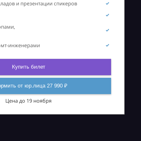
кладов и презентации спикеров
опами,
ромт-инженерами
Купить билет
рмить от юр.лица 27 990 ₽
Цена до 19 ноября