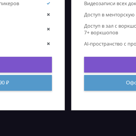
спикеров
Видеозаписи всех до
Доступ в менторскую
Доступ в зал с воркш
7+ воркшопов
AI-пространство с п
90 ₽
Офо