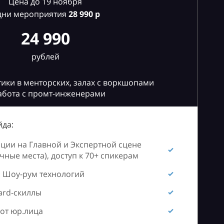
Цена до 19 ноября
дни мероприятия
28
990 р
24 990
рублей
ики в менторских, залах с воркшопами
абота с промт-инженерами
да:
ии на Главной и Экспертной сцене
ные места), доступ к 70+ спикерам
 Шоу-рум технологий
ard-скиллы
от юр.лица