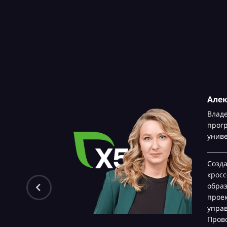
Александра Косты
Владелец образовател
программ корпоративн
университета,
Х5 Grou
Создаю и запускаю бо
кросс-форматные
образовательные прог
проекты для разного у
управленцев всей груп
Провожу фасилитации 