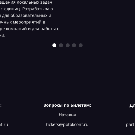
х задач
совреме
батываю
автомат
ьных и
Работал
ий в
компани
я работы с
Carlsbe
Германи
:
Вопросы по Билетам:
Дл
Наталья
f.ru
tickets@potokconf.ru
part