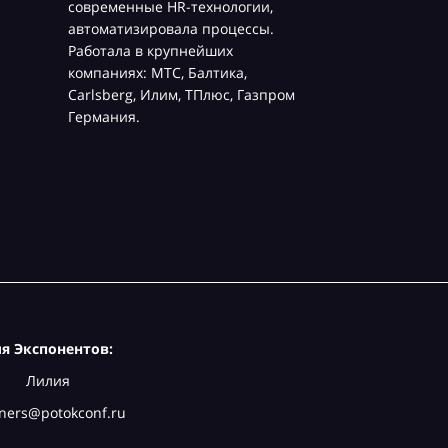
нные HR-технологии,
изировала процессы.
а в крупнейших
ях: МТС, Балтика,
rg, Илим, ТПлюс, Газпром
я.
я Экспонентов:
Лилия
ners@potokconf.ru