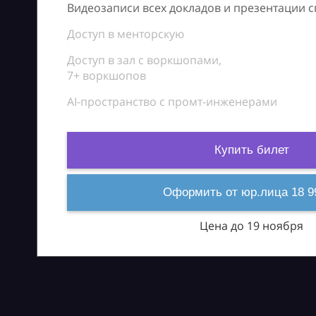
Видеозаписи всех докладов и презентации 
Доступ в менторскую
Доступ в зал с воркшопами,
7+ воркшопов
AI-пространство с промт-инженерами
Купить билет
Оформить от юр.лица 18 9
Цена до 19 ноября