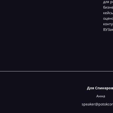
для решения локальны
бизнес-единиц. Разра
кейсы для образовател
оценочных мероприят
контуре компаний и дл
ВУЗами.
Для Спикеров
Анна
speaker@potokcon