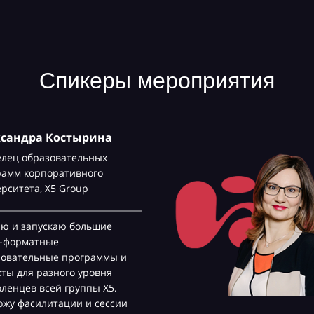
Спикеры мероприятия
рина
Светл
ьных
Руковод
ого
развити
p
Черкиз
льшие
Реализ
трансфо
раммы и
затрата
ровня
эффекти
пы Х5.
проекто
и сессии
падающ