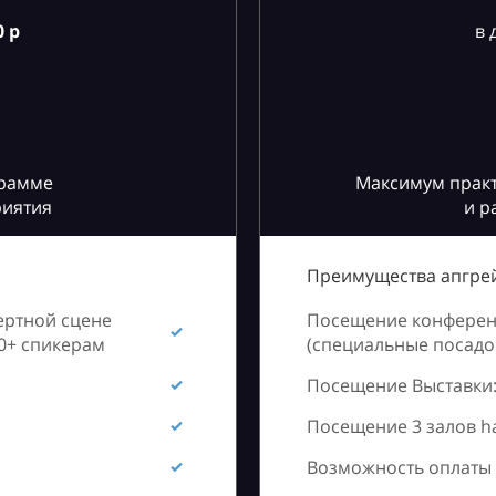
 р
в 
грамме
Максимум практ
риятия
и р
Преимущества апгрей
ертной сцене
Посещение конференц
60+ спикерам
(специальные посадоч
Посещение Выставки:
Посещение 3 залов h
Возможность оплаты 