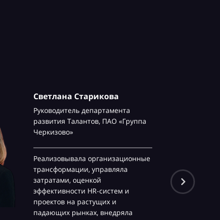
ана Старикова
итель департамента
я Талантов,
ПАО «Группа
ово»
овывала организационные
рмации, управляла
ми, оценкой
вности HR-систем и
в на растущих и
их рынках, внедряла