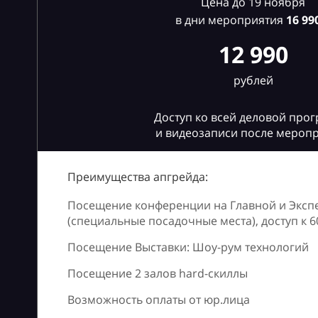
Цена до 19 ноября
в дни мероприятия
16
990
12 990
рублей
Доступ ко всей деловой про
и видеозаписи после мероп
Преимущества апгрейда:
Посещение конференции на Главной и Эксп
(специальные посадочные места), доступ к 
Посещение Выставки: Шоу-рум технологий
Посещение 2 залов hard-скиллы
Возможность оплаты от юр.лица