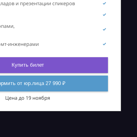
кладов и презентации спикеров
опами,
ромт-инженерами
Купить билет
рмить от юр.лица 27 990 ₽
Цена до 19 ноября