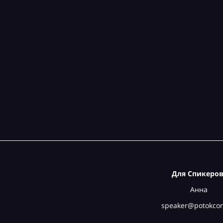
«Важнее кофе
Для Спикеров
Анна
speaker@potokcon