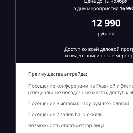
Цена до 19 ноября
в дни мероприятия
16
990
12 990
рублей
Доступ ко всей деловой про
и видеозаписи после мероп
Преимущества апгрейда:
Посещение конференции на Главной и Эксп
(специальные посадочные места), доступ к 
Посещение Выставки: Шоу-рум технологий
Посещение 2 залов hard-скиллы
Возможность оплаты от юр.лица