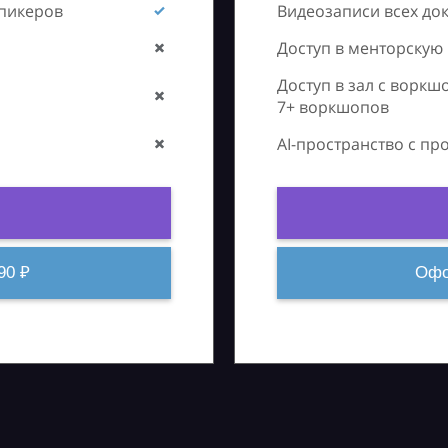
спикеров
Видеозаписи всех до
Доступ в менторскую
Доступ в зал с воркш
7+ воркшопов
AI-пространство с п
90 ₽
Офо