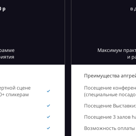
 р
в 
грамме
Максимум практ
риятия
и р
Преимущества апгрей
ертной сцене
Посещение конференц
60+ спикерам
(специальные посадоч
Посещение Выставки:
Посещение 3 залов h
Возможность оплаты 