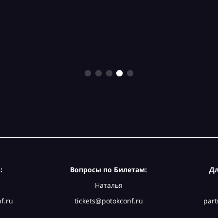
:
Вопросы по Билетам:
Дл
Наталья
f.ru
tickets@potokconf.ru
part