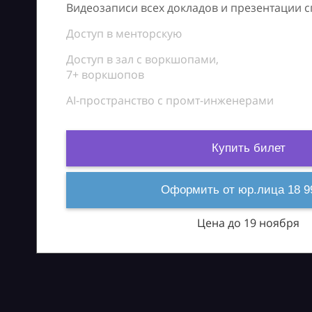
Видеозаписи всех докладов и презентации 
Доступ в менторскую
Доступ в зал с воркшопами,
7+ воркшопов
AI-пространство с промт-инженерами
Купить билет
Оформить от юр.лица 18 9
Цена до 19 ноября