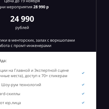
Цена до 19 ноября
дни мероприятия
28
990 р
24 990
рублей
ики в менторских, залах с воркшопами
абота с промт-инженерами
да:
ии на Главной и Экспертной сцене
ные места), доступ к 70+ спикерам
 Шоу-рум технологий
ard-скиллы
от юр.лица