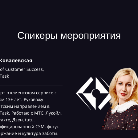
Спикеры мероприятия
Ковалевская
of Customer Success,
Task
рт в клиентском сервисе с
м 13+ лет. Руковожу
нтским направлением в
ask. Работаю с МТС, Лукойл,
акте, Дзен, tutu.
ифицированный CSM, фокус
ржание и культура заботы.